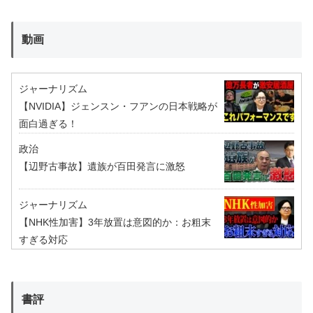
動画
ジャーナリズム
【NVIDIA】ジェンスン・フアンの日本戦略が
面白過ぎる！
政治
【辺野古事故】遺族が百田発言に激怒
ジャーナリズム
【NHK性加害】3年放置は意図的か：お粗末
すぎる対応
書評