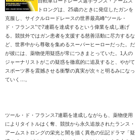
自転車ロードレース選手ランス・アームス
トロングは、25歳のときに発症したガンを
克服し、サイクルロードレースの世界最高峰“ツール・
ド・フランス”で7連覇を達成するという偉業を成し遂げ
る。競技外ではガン患者を支援する慈善活動に尽力するな
ど、世界中から尊敬を集めるスーパーヒーローだった。だ
が彼には、薬物使用疑惑が常につきまとっていた。1人の
ジャーナリストがこの疑惑を徹底的に追及すると、やがて
スポーツ界を震撼させる衝撃の真実が次々と明るみになっ
ていく…。
ツール・ド・フランス7連覇を達成しながらも、薬物使用
によりタイトルはく奪、競技から永久追放されたランス・
アームストロングの栄光と闇を描く異色の伝記ドラマ「疑