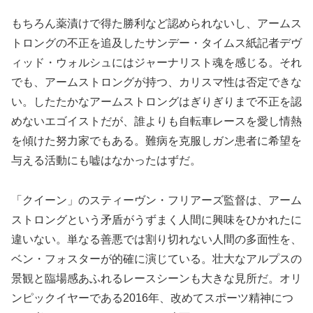
もちろん薬漬けで得た勝利など認められないし、アームス
トロングの不正を追及したサンデー・タイムス紙記者デヴ
ィッド・ウォルシュにはジャーナリスト魂を感じる。それ
でも、アームストロングが持つ、カリスマ性は否定できな
い。したたかなアームストロングはぎりぎりまで不正を認
めないエゴイストだが、誰よりも自転車レースを愛し情熱
を傾けた努力家でもある。難病を克服しガン患者に希望を
与える活動にも嘘はなかったはずだ。
「クイーン」のスティーヴン・フリアーズ監督は、アーム
ストロングという矛盾がうずまく人間に興味をひかれたに
違いない。単なる善悪では割り切れない人間の多面性を、
ベン・フォスターが的確に演じている。壮大なアルプスの
景観と臨場感あふれるレースシーンも大きな見所だ。オリ
ンピックイヤーである2016年、改めてスポーツ精神につ