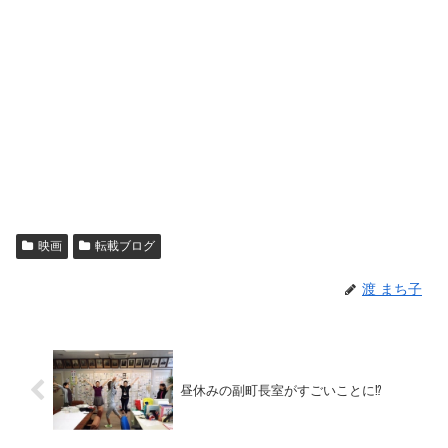
映画
転載ブログ
渡 まち子
昼休みの副町長室がすごいことに⁉︎