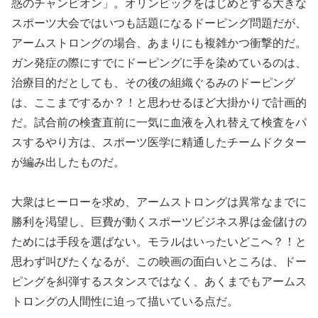
惑のチャンピオン」。オリンピックをはじめとする大きな
スポーツ大会ではいつも話題になるドーピング問題だが、
アームストロングの場合、あまりにも複雑かつ衝撃的だ。
ガン発症の際にすでにドーピングに手を染めているのは、
治療目的だとしても、その後の組織ぐるみのドーピング
は、ここまでするか？！と思わせるほど大掛かりで計画的
だ。試合前の検査直前に一気に血液を入れ替えて検査をパ
スするやり方は、スポーツ医学に精通したチームドクター
が編み出したものだ。
大衆はヒーローを求め、アームストロングは異常なまでに
勝利を渇望し、巨費が動くスポーツビジネス界は金儲けの
ためには手段を選ばない。モラルはいったいどこへ？！と
思わず叫びたくなるが、この映画の面白いところは、ドー
ピングを糾弾するスタンスではなく、あくまでもアームス
トロングの人間性に迫って描いている点だ。