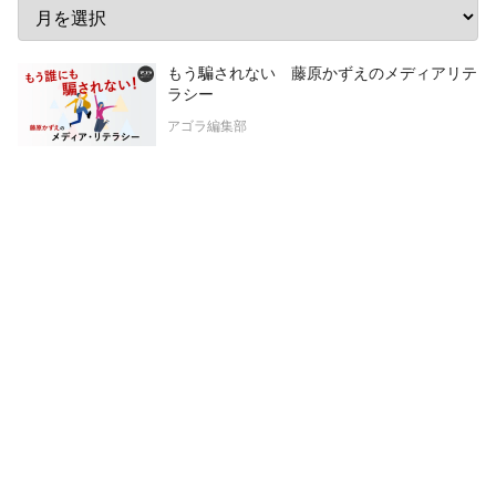
もう騙されない 藤原かずえのメディアリテ
ラシー
アゴラ編集部