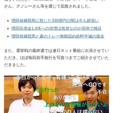
さん、グノシーさん等を通じて拡散されました。
増田候補競馬に投じた330億円の闇は今も超深い
増田氏借金1.4兆への倍増は投資なのか現地で検証
増田候補競馬と森のトレー無能認め給料半減の過去
また、選挙戦の最終週では連日ネット番組に出演させてい
ただき、ほぼ毎回岩手旅行を写真つきでご紹介させていた
だきました。