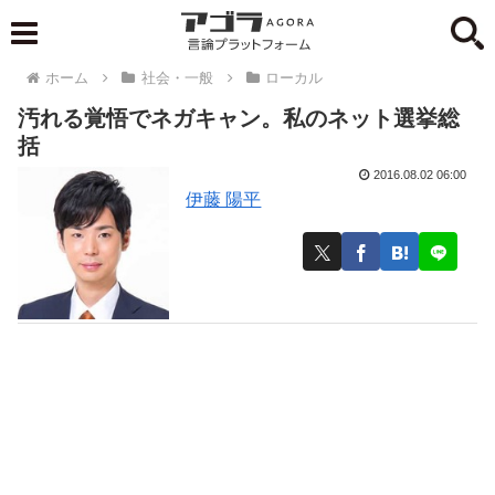
ホーム
社会・一般
ローカル
汚れる覚悟でネガキャン。私のネット選挙総
括
2016.08.02 06:00
伊藤 陽平