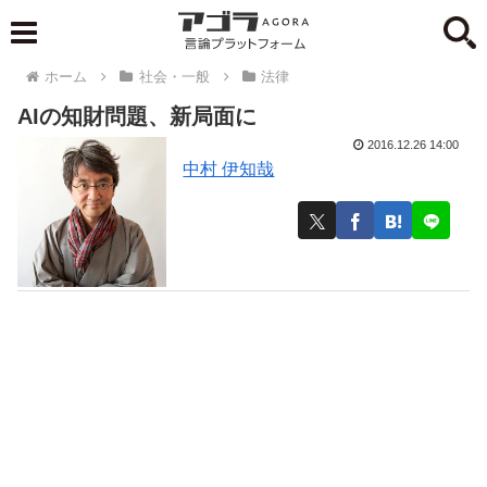
ホーム
社会・一般
法律
AIの知財問題、新局面に
2016.12.26 14:00
中村 伊知哉