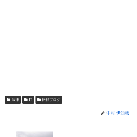
法律
IT
転載ブログ
中村 伊知哉