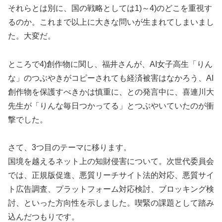
それらとは別に、国の戦略としては1)～4)のどこを重視す
るのか。これまで以上に大きな問いが生まれてしまいまし
た。大変だ。
ところで4)創作物に関し、福井さんが、AI女子高生「りん
な」のつぶやきがコピーされても経済被害はなかろう、AI
創作物を保護すべきかは慎重に、との発言中に、喜連川大
先生が「りんな毎日つかってる」とつぶやいていたのが衝
撃でした。
さて、3つ目のテーマに移ります。
国境を越えるネット上の知財侵害について。次世代委員会
では、正規版促進、悪質リーチサイト法的対応、悪質サイ
ト広告調査、プラットフォーム対応検討、ブロッキング検
討、といった方向性を示しました。喫緊の課題として踏み
込んだつもりです。