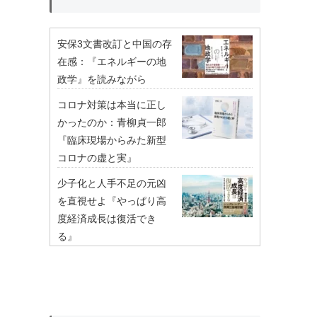
安保3文書改訂と中国の存
在感：『エネルギーの地
政学』を読みながら
コロナ対策は本当に正し
かったのか：青柳貞一郎
『臨床現場からみた新型
コロナの虚と実』
少子化と人手不足の元凶
を直視せよ『やっぱり高
度経済成長は復活でき
る』