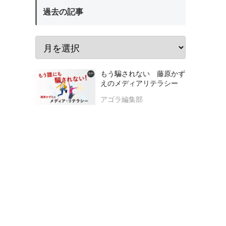
過去の記事
もう騙されない 藤原かず
えのメディアリテラシー
アゴラ編集部