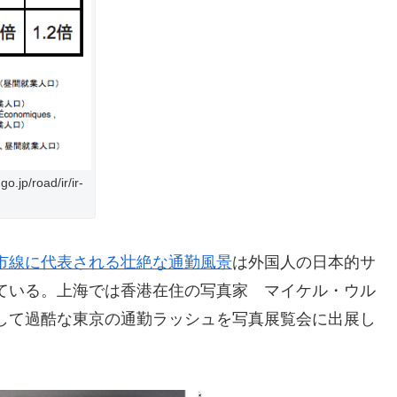
/road/ir/ir-
市線に代表される壮絶な通勤風景
は外国人の日本的サ
ている。上海では香港在住の写真家 マイケル・ウル
して過酷な東京の通勤ラッシュを写真展覧会に出展し