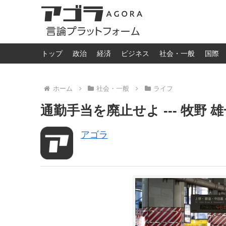
トップ
政治
経済
ビジネス
社会・一般
国際
ホーム
社会・一般
ライフ
通勤手当を廃止せよ --- 牧野 
アゴラ