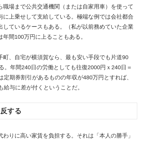
ら職場まで公共交通機関（または自家用車）を使って
与に上乗せして支給している。極端な例では会社都合
出しているケースもある。（私が以前務めていた企業
年間100万円に上ることもある。
手町、自宅が横須賀なら、最も安い手段でも片道90
。年間240日の労働としても往復2000円ｘ240日＝
は定期券割引があるものの年収が480万円とすれば、
％も給与に差が付くということだ。
に反する
代わりに高い家賃を負担する。それは「本人の勝手」