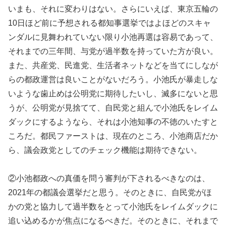
いまも、それに変わりはない。さらにいえば、東京五輪の
10日ほど前に予想される都知事選挙ではよほどのスキャ
ンダルに見舞われていない限り小池再選は容易であって、
それまでの三年間、与党が過半数を持っていた方が良い。
また、共産党、民進党、生活者ネットなどを当てにしなが
らの都政運営は良いことがないだろう。小池氏が暴走しな
いような歯止めは公明党に期待したいし、滅多にないと思
うが、公明党が見捨てて、自民党と組んで小池氏をレイム
ダックにするようなら、それは小池知事の不徳のいたすと
ころだ。都民ファーストは、現在のところ、小池商店だか
ら、議会政党としてのチェック機能は期待できない。
②小池都政への真価を問う審判が下されるべきなのは、
2021年の都議会選挙だと思う。そのときに、自民党がほ
かの党と協力して過半数をとって小池氏をレイムダックに
追い込めるかが焦点になるべきだ。そのときに、それまで