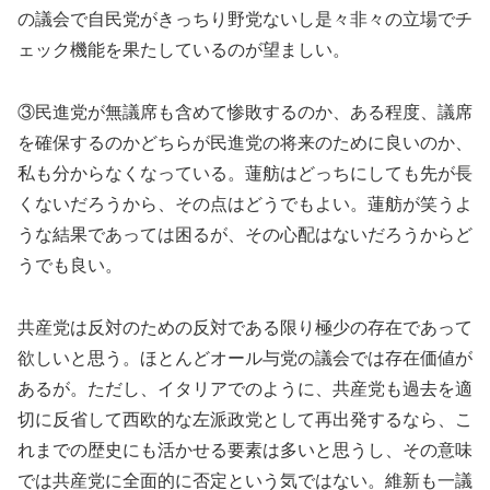
の議会で自民党がきっちり野党ないし是々非々の立場でチ
ェック機能を果たしているのが望ましい。
③民進党が無議席も含めて惨敗するのか、ある程度、議席
を確保するのかどちらが民進党の将来のために良いのか、
私も分からなくなっている。蓮舫はどっちにしても先が長
くないだろうから、その点はどうでもよい。蓮舫が笑うよ
うな結果であっては困るが、その心配はないだろうからど
うでも良い。
共産党は反対のための反対である限り極少の存在であって
欲しいと思う。ほとんどオール与党の議会では存在価値が
あるが。ただし、イタリアでのように、共産党も過去を適
切に反省して西欧的な左派政党として再出発するなら、こ
れまでの歴史にも活かせる要素は多いと思うし、その意味
では共産党に全面的に否定という気ではない。維新も一議