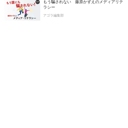
もう騙されない 藤原かずえのメディアリテ
ラシー
アゴラ編集部