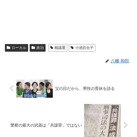
ローカル
政治
都議選
小池百合子
八幡 和郎
父の日だから、男性の育休を語る
警察の最大の武器は「共謀罪」ではない