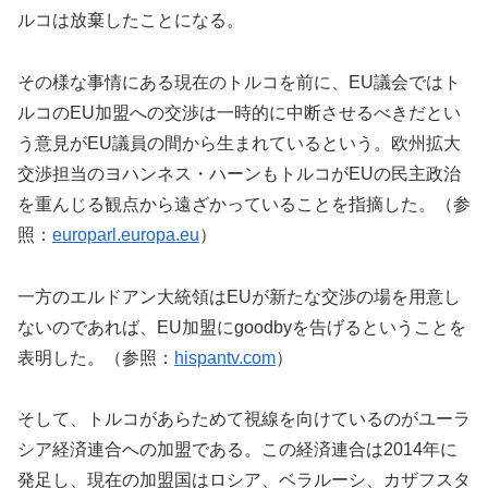
ルコは放棄したことになる。
その様な事情にある現在のトルコを前に、EU議会ではト
ルコのEU加盟への交渉は一時的に中断させるべきだとい
う意見がEU議員の間から生まれているという。欧州拡大
交渉担当のヨハンネス・ハーンもトルコがEUの民主政治
を重んじる観点から遠ざかっていることを指摘した。（参
照：
europarl.europa.eu
）
一方のエルドアン大統領はEUが新たな交渉の場を用意し
ないのであれば、EU加盟にgoodbyを告げるということを
表明した。（参照：
hispantv.com
）
そして、トルコがあらためて視線を向けているのがユーラ
シア経済連合への加盟である。この経済連合は2014年に
発足し、現在の加盟国はロシア、ベラルーシ、カザフスタ