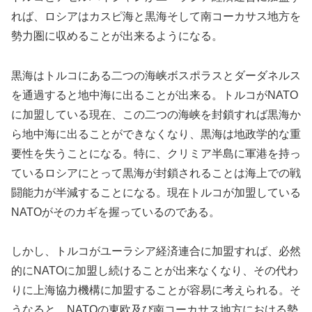
れば、ロシアはカスピ海と黒海そして南コーカサス地方を
勢力圏に収めることが出来るようになる。
黒海はトルコにある二つの海峡ボスポラスとダーダネルス
を通過すると地中海に出ることが出来る。トルコがNATO
に加盟している現在、この二つの海峡を封鎖すれば黒海か
ら地中海に出ることができなくなり、黒海は地政学的な重
要性を失うことになる。特に、クリミア半島に軍港を持っ
ているロシアにとって黒海が封鎖されることは海上での戦
闘能力が半減することになる。現在トルコが加盟している
NATOがそのカギを握っているのである。
しかし、トルコがユーラシア経済連合に加盟すれば、必然
的にNATOに加盟し続けることが出来なくなり、その代わ
りに上海協力機構に加盟することが容易に考えられる。そ
うなると、NATOの東欧及び南コーカサス地方における勢