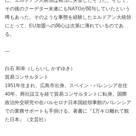
に、エルドアン大統領は相当に失望したそうだ。そして、
その後のクーデター未遂にもNATOが関与していたという
噂もあった。そのような事態を経験したエルドアン大統領
にとって、EU加盟への関心は次第に薄れているのであ
る。
—
白石 和幸（しらいし かずゆき）
貿易コンサルタント
1951年生まれ、広島市出身。スペイン・バレンシア在住
40年。商社設立を経て貿易コンサルタントに転身。国際
政治外交研究や在バルセロナ日本国総領事館のバレンシア
での業務サポートも手掛ける。著書に『1万キロ離れて観
た日本』（文芸社）