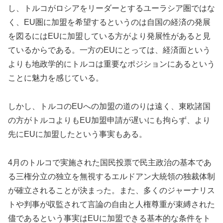
し、トルコがロシアをリーダーとするユーラシア圏ではな
く、EU圏に加盟を希望するというのは自国の経済の発展
を図るにはEUに加盟している方がより発展性があると見
ているからである。一方のEUにとっては、経済面という
よりも地政学的にトルコは重要なポジションにあるという
ことに魅力を感じている。
しかし、トルコのEUへの加盟の道のりは遠く、東欧諸国
の方がトルコよりもEU加盟申請が遅いにも拘らず、より
先にEUに加盟したという事実もある。
4月のトルコで実施された国民投票で民主政治の基本であ
る三権分立の独立を無視するエルドアン大統領の独裁体制
が確立されることが決まった。また、多くのジャーナリス
トや判事が収監されて言論の自由と人権尊重が束縛された
儘であるという事実はEUに加盟できる基本的な条件をト