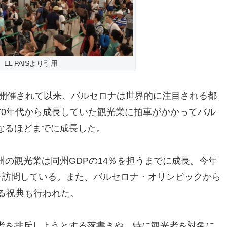
EL PAISより引用
が開催されて以来、バルセロナは世界的に注目される都
70年代から成長していた観光業に拍車がかかってバル
なるほどまでに成長した。
の観光業は同州GDPの14％を担うまでに成長。今年
を訪問している。また、バルセロナ・オリンピックから
る祝典も行われた。
者を排斥しようとする落書きや、特に観光者を対象に