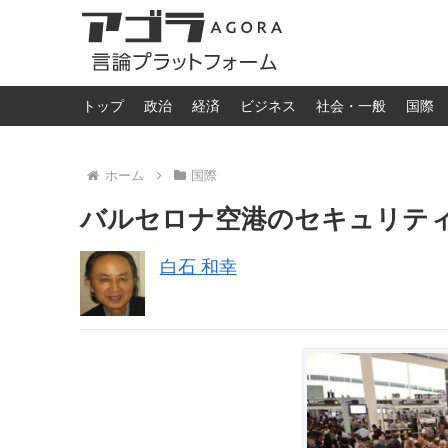
トップ
政治
経済
ビジネス
社会・一般
国際
ホーム
国際
バルセロナ空港のセキュリテ
白石 和幸