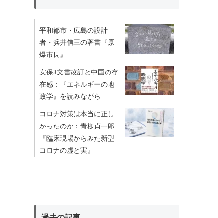
平和都市・広島の設計
者・浜井信三の著書『原
爆市長』
安保3文書改訂と中国の存
在感：『エネルギーの地
政学』を読みながら
コロナ対策は本当に正し
かったのか：青柳貞一郎
『臨床現場からみた新型
コロナの虚と実』
過去の記事