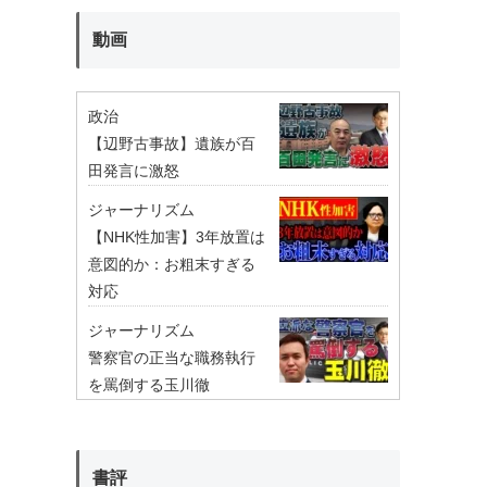
動画
政治
【辺野古事故】遺族が百
田発言に激怒
ジャーナリズム
【NHK性加害】3年放置は
意図的か：お粗末すぎる
対応
ジャーナリズム
警察官の正当な職務執行
を罵倒する玉川徹
書評