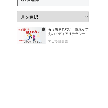
もう騙されない 藤原かず
えのメディアリテラシー
アゴラ編集部