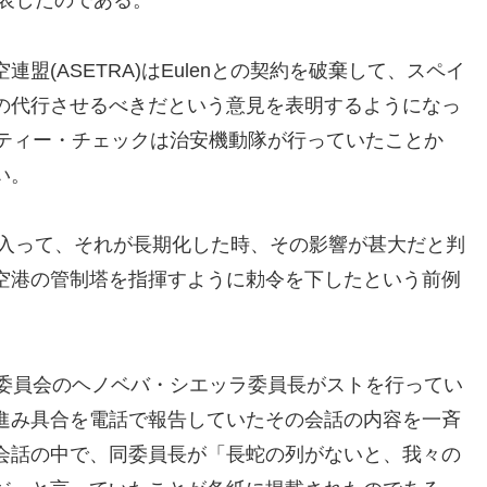
発表したのである。
盟(ASETRA)はEulenとの契約を破棄して、スペイ
の代行させるべきだという意見を表明するようになっ
リティー・チェックは治安機動隊が行っていたことか
い。
に入って、それが長期化した時、その影響が甚大だと判
空港の管制塔を指揮すように勅令を下したという前例
行委員会のヘノベバ・シエッラ委員長がストを行ってい
進み具合を電話で報告していたその会話の内容を一斉
会話の中で、同委員長が「長蛇の列がないと、我々の