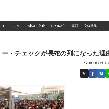
IT
エンタメ
科学・文化
エネルギー
書評
投稿募集
ィー・チェックが長蛇の列になった理
2017.08.13 06: