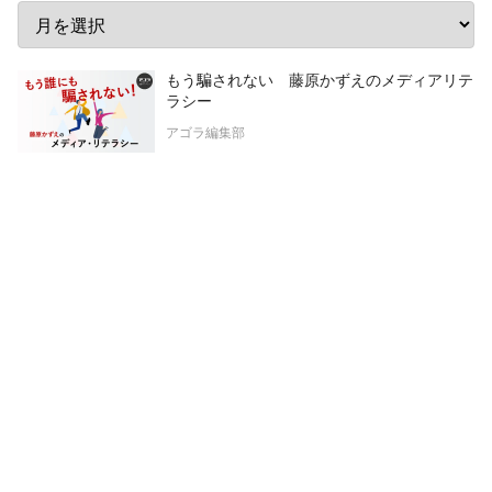
もう騙されない 藤原かずえのメディアリテ
ラシー
アゴラ編集部