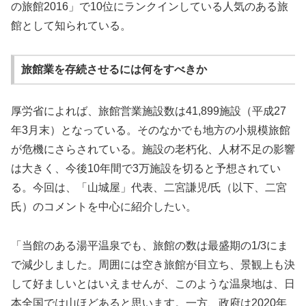
の旅館2016」で10位にランクインしている人気のある旅
館として知られている。
旅館業を存続させるには何をすべきか
厚労省によれば、旅館営業施設数は41,899施設（平成27
年3月末）となっている。そのなかでも地方の小規模旅館
が危機にさらされている。施設の老朽化、人材不足の影響
は大きく、今後10年間で3万施設を切ると予想されてい
る。今回は、「山城屋」代表、二宮謙児/氏（以下、二宮
氏）のコメントを中心に紹介したい。
「当館のある湯平温泉でも、旅館の数は最盛期の1/3にま
で減少しました。周囲には空き旅館が目立ち、景観上も決
して好ましいとはいえませんが、このような温泉地は、日
本全国では山ほどあると思います。一方、政府は2020年