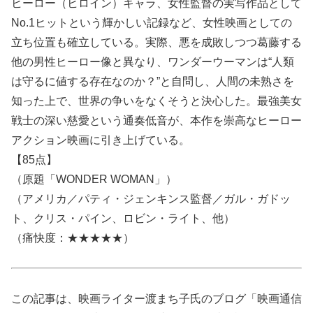
ヒーロー（ヒロイン）キャラ、女性監督の実写作品として
No.1ヒットという輝かしい記録など、女性映画としての
立ち位置も確立している。実際、悪を成敗しつつ葛藤する
他の男性ヒーロー像と異なり、ワンダーウーマンは“人類
は守るに値する存在なのか？”と自問し、人間の未熟さを
知った上で、世界の争いをなくそうと決心した。最強美女
戦士の深い慈愛という通奏低音が、本作を崇高なヒーロー
アクション映画に引き上げている。
【85点】
（原題「WONDER WOMAN」）
（アメリカ／パティ・ジェンキンス監督／ガル・ガドッ
ト、クリス・パイン、ロビン・ライト、他）
（痛快度：★★★★★）
この記事は、映画ライター渡まち子氏のブログ「映画通信