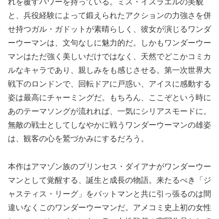
れを覆すパワーを持っている。ミス・イスラエルの美貌
と、兵役経験によって鍛えられたアクションの力強さを併
せ持つガル・ガドットが素晴らしく、彼女が演じるワンダ
ーウーマンは、文句なしに魅力的だ。しかもワンダーウー
マンはただ強く美しいだけではなく、天然でどこかコミカ
ルなキャラであり、親しみをも感じさせる。第一次世界大
戦下のロンドンで、回転ドアに戸惑い、アイスに感動する
姿は最高にチャーミングだ。もちろん、ここぞという時に
あのテーマソングが流れれば、一気にシリアスモードに。
無敵の戦士としてしなやかに戦うワンダーウーマンの雄姿
は、観客の心を鷲づかみにするだろう。
本作はアマゾン族のプリンセス・ダイアナがワンダーウー
マンとして覚醒する、誕生と成長の物語。来たるべき「ジ
ャスティス・リーグ」をバットマンと共に引っ張るのは間
違いなくこのワンダーウーマンだ。アメコミ史上初の女性