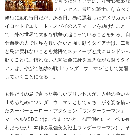
で育ったダイアナは、好奇心旺盛な
プリンセス。最強の戦士になるべく
修行に励む毎日だが、ある日、島に漂着したアメリカ人パ
イロットでエリート・スパイのスティーブを助けたこと
で、外の世界で大きな戦争が起こっていることを知る。自
分自身の力で世界を救いたいと強く願うダイアナは、二度
と島に戻れないことを覚悟でスティーブと共にロンドンへ
赴くことに。慣れない人間社会に身を置きながら闘うダイ
アナは、やがて無敵の戦士“ワンダーウーマン”として覚醒
していくことになる…。
女性だけの島で育った美しいプリンセスが、人類の争いを
止めるためにワンダーウーマンとして立ち上がる姿を描い
たスーパーヒーロー・アクション「ワンダーウーマン」。
マーベルVSDCでは、今までのところ圧倒的にマーベル有
利だったが、本作の最強美女戦士ワンダーウーマンは、そ