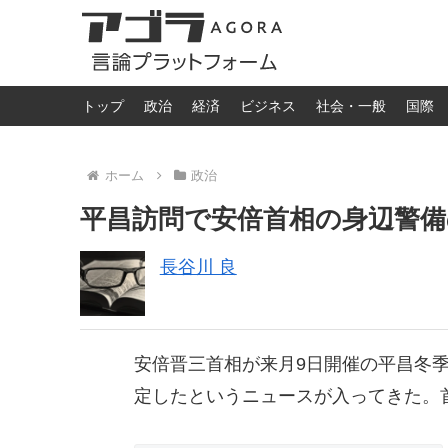
トップ
政治
経済
ビジネス
社会・一般
国際
ホーム
政治
平昌訪問で安倍首相の身辺警備
長谷川 良
安倍晋三首相が来月9日開催の平昌冬季
定したというニュースが入ってきた。