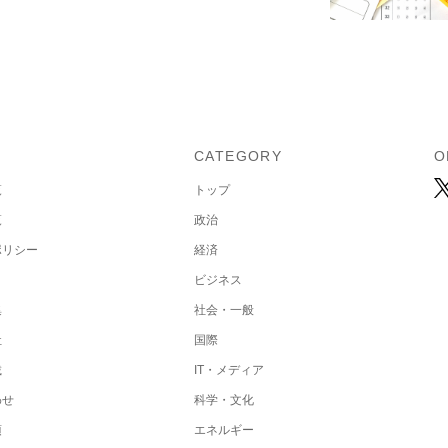
U
CATEGORY
O
覧
トップ
覧
政治
ポリシー
経済
ビジネス
集
社会・一般
社
国際
載
IT・メディア
わせ
科学・文化
項
エネルギー