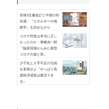
安保3文書改訂と中国の存
在感：『エネルギーの地
政学』を読みながら
コロナ対策は本当に正し
かったのか：青柳貞一郎
『臨床現場からみた新型
コロナの虚と実』
少子化と人手不足の元凶
を直視せよ『やっぱり高
度経済成長は復活でき
る』