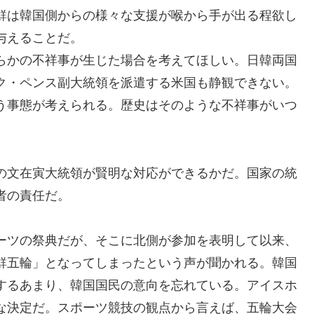
鮮は韓国側からの様々な支援が喉から手が出る程欲し
与えることだ。
らかの不祥事が生じた場合を考えてほしい。日韓両国
ク・ペンス副大統領を派遣する米国も静観できない。
う事態が考えられる。歴史はそのような不祥事がいつ
の文在寅大統領が賢明な対応ができるかだ。国家の統
者の責任だ。
ーツの祭典だが、そこに北側が参加を表明して以来、
鮮五輪」となってしまったという声が聞かれる。韓国
するあまり、韓国国民の意向を忘れている。アイスホ
な決定だ。スポーツ競技の観点から言えば、五輪大会