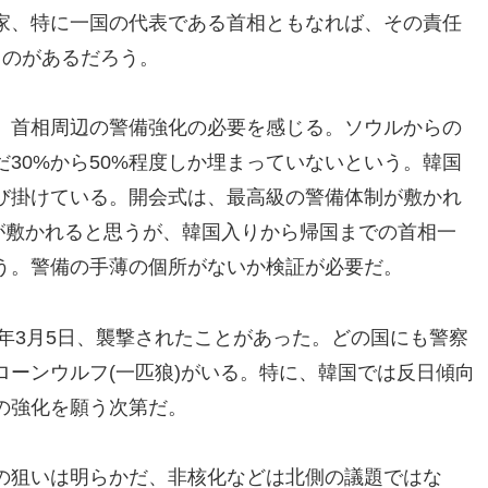
家、特に一国の代表である首相ともなれば、その責任
ものがあるだろう。
、首相周辺の警備強化の必要を感じる。ソウルからの
30%から50%程度しか埋まっていないという。韓国
び掛けている。開会式は、最高級の警備体制が敷かれ
備が敷かれると思うが、韓国入りから帰国までの首相一
う。警備の手薄の個所がないか検証が必要だ。
5年3月5日、襲撃されたことがあった。どの国にも警察
ーンウルフ(一匹狼)がいる。特に、韓国では反日傾向
の強化を願う次第だ。
の狙いは明らかだ、非核化などは北側の議題ではな