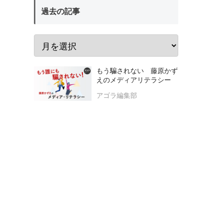
過去の記事
もう騙されない 藤原かず
えのメディアリテラシー
アゴラ編集部