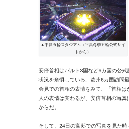
▲平昌五輪スタジアム（平昌冬季五輪公式サイ
トから）
安倍首相はバルト3国など6カ国の公
状況を危惧している。欧州6カ国訪問
会見での首相の表情をみて、「首相は
人の表情は変わるが、安倍首相の写真
からだ。
そして、24日の官邸での写真を見た