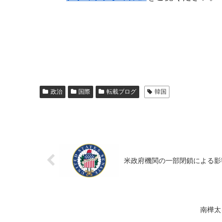
政治
国際
転載ブログ
韓国
米政府機関の一部閉鎖による影
南樺太