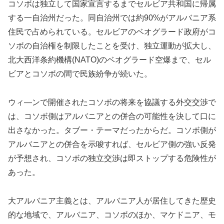
コソボは独立して国家宣言するまでセルビア共和国に帰属
する一自治州だった。同自治州では約90%がアルバニア系
住民で占められている。セルビアのベオグラード政府がコ
ソボの自治権を制限したことを受け、独立運動が拡大し、
北大西洋条約機構(NATO)のベオグラード空爆まで、セル
ビアとコソボの間で民族紛争が続いた。
ウィ―ンで開催されたコソボの将来を協議する外交交渉で
は、コソボ側はアルバニアとの併合の可能性を決して口に
出さなかった。タブー・テーマだったからだ。コソボ側が
アルバニアとの併合を示唆すれば、セルビア側の強い反発
が予想され、コソボの独立交渉は即ストップする危険性が
あった。
大アルバニア主義とは、アルバニア人が居住してきた歴史
的な地域で、アルバニア、コソボのほか、マケドニア、モ