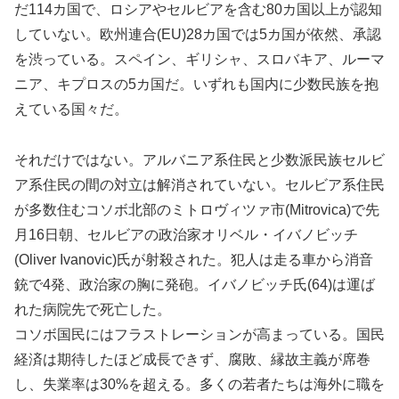
だ114カ国で、ロシアやセルビアを含む80カ国以上が認知
していない。欧州連合(EU)28カ国では5カ国が依然、承認
を渋っている。スペイン、ギリシャ、スロバキア、ルーマ
ニア、キプロスの5カ国だ。いずれも国内に少数民族を抱
えている国々だ。
それだけではない。アルバニア系住民と少数派民族セルビ
ア系住民の間の対立は解消されていない。セルビア系住民
が多数住むコソボ北部のミトロヴィツァ市(Mitrovica)で先
月16日朝、セルビアの政治家オリベル・イバノビッチ
(Oliver Ivanovic)氏が射殺された。犯人は走る車から消音
銃で4発、政治家の胸に発砲。イバノビッチ氏(64)は運ば
れた病院先で死亡した。
コソボ国民にはフラストレーションが高まっている。国民
経済は期待したほど成長できず、腐敗、縁故主義が席巻
し、失業率は30%を超える。多くの若者たちは海外に職を