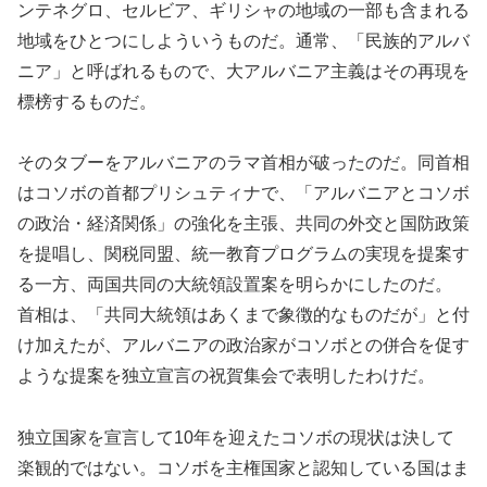
ンテネグロ、セルビア、ギリシャの地域の一部も含まれる
地域をひとつにしよういうものだ。通常、「民族的アルバ
ニア」と呼ばれるもので、大アルバニア主義はその再現を
標榜するものだ。
そのタブーをアルバニアのラマ首相が破ったのだ。同首相
はコソボの首都プリシュティナで、「アルバニアとコソボ
の政治・経済関係」の強化を主張、共同の外交と国防政策
を提唱し、関税同盟、統一教育プログラムの実現を提案す
る一方、両国共同の大統領設置案を明らかにしたのだ。
首相は、「共同大統領はあくまで象徴的なものだが」と付
け加えたが、アルバニアの政治家がコソボとの併合を促す
ような提案を独立宣言の祝賀集会で表明したわけだ。
独立国家を宣言して10年を迎えたコソボの現状は決して
楽観的ではない。コソボを主権国家と認知している国はま