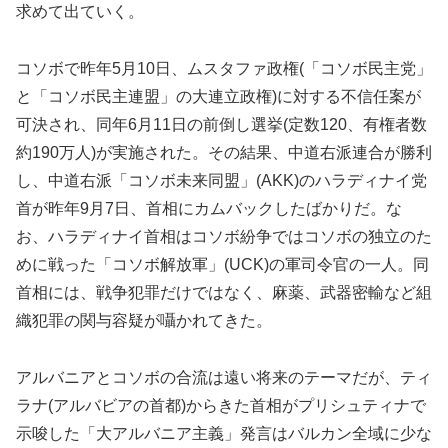
求めて出ていく。
コソボで昨年5月10日、ムスタファ政権(「コソボ民主党」
と「コソボ民主連盟」の大連立政権)に対する不信任案が
可決され、同年6月11日の前倒し選挙(定数120、有権者数
約190万人)が実施された。その結果、中道右派連合が勝利
し、中道右派「コソボ未来同盟」(AKK)のハラディナイ党
首が昨年9月7日、首相にカムバックしたばかりだ。な
お、ハラディナイ首相はコソボ紛争ではコソボの独立のた
めに戦った「コソボ解放軍」(UCK)の軍司令官の一人。同
首相には、戦争犯罪だけではなく、麻薬、武器密輸など組
織犯罪の関与容疑が囁かれてきた。
アルバニアとコソボの合流は遠い将来のテーマだが、ティ
ラナ(アルバビアの首都)からきた首相がプリシュティナで
示唆した「大アルバニア主義」発言はバルカン全域に少な