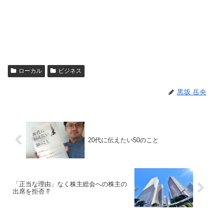
ローカル
ビジネス
黒坂 岳央
20代に伝えたい50のこと
「正当な理由」なく株主総会への株主の
出席を拒否 ⁉︎