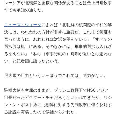
レーシアが北朝鮮と密接な関係があることは金正男暗殺事
件でも承知の通りだ。
ニューズ・ウィーク
によれば「北朝鮮の核問題の平和的解
決には、われわれの方針が非常に重要だ。これまで何度も
言ったように、われわれは対話を望んでいる」「すべての
選択肢は机上にある。そのなかには、軍事的選択も入れざ
るをえない」「私は（軍事行動の）時期が近いとは思わな
い」と記者団に語ったという。
最大限の圧力といういっぽうでこれでは、迫力がない。
駐韓大使も空席のままだ。ブッシュ政権下でNSCアジア
部長だったビクター・チャだろうといわれてきたが、ワシ
ントン・ポスト紙に北朝鮮に対する先制攻撃に強く反対す
る論説を寄稿したので候補から外れた。