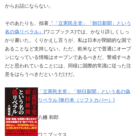
からお話にならない。
そのあたりも、拙著
『「立憲民主党」「朝日新聞」という
名の偽リベラル』
(ワニブックス)では、かなり詳しくしっ
かり書いた。くりかえし言うが、私は日本が閉鎖的な国で
あることなど支持しない。ただ、欧米などで普通にオープ
ンになっている情報はオープンであるべきだ、警戒すべき
だと思われていることには、同様に国際的常識に従った注
意をはらうべきだというだけだ。
「立憲民主党」「朝日新聞」という名の偽
リベラル [単行本（ソフトカバー）]
八幡 和郎
ワニブックス