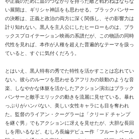
や正義のために血のつながりを持った敵と戦わねばならな
い展開は、ギリシャ神話をも思わせる。ブラックパンサー
の決断は、正義と政治の両方に深く関係し、その影響力は
計り知れない。黒人を主人公にしたヒーローものは、ブラ
ックスプロイテーション映画の系譜だが、この物語の同時
代性を見れば、本作が人種を超えた普遍的なテーマを扱っ
ていると、すぐに気付くだろう。
とはいえ、黒人特有の秀でた特性を活かすことは忘れてい
ない。彼らのルーツを思わせるアフリカの鼓動のような音
楽、しなやかな体躯を活かしたアクション演出はブラック
パンサーと敵手エリックの動きを流麗に見せている。暴れ
っぷりがハンパない、美しい女性キャラにも目を奪われ
た。監督のライアン・クーグラーは「クリード チャンプ
を継ぐ男」でもアクションに冴えを見せたが、大胆な長回
しを用いるなど、むしろ長編デビュー作「フルートベール