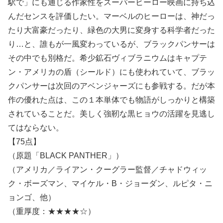
駅で」にも通じる作家性をスーパーヒーロー映画に持ち込
んだセンスを評価したい。マーベルのヒーローは、神だっ
たり大富豪だったり、緑色の大男に変身する科学者だった
り…と、誰もが一風変わっているが、ブラックパンサーは
その中でも別格だ。希少鉱石ヴィブラニウムはキャプテ
ン・アメリカの盾（シールド）にも使われていて、ブラッ
クパンサーは次回のアベンジャーズにも参戦する。だが本
作の優れた点は、この１本単体でも物語がしっかりと構築
されていることだ。美しく強靭な黒ヒョウの活躍を見逃し
てはならない。
【75点】
（原題「BLACK PANTHER」）
（アメリカ／ライアン・クーグラー監督／チャドウィッ
ク・ボーズマン、マイケル・B・ジョーダン、ルピタ・ニ
ョンゴ、他）
（重厚度：★★★★☆）