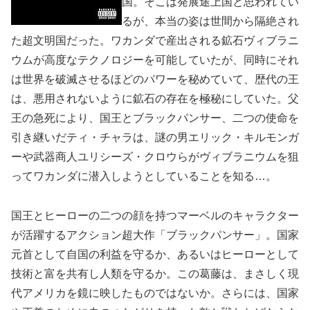
国。そこは発展途上国と思われてい
るが、本当の姿は世間から隔絶され
た超文明国だった。ワカンダで産出される鉱石ヴィブラニ
ウムが高度なテクノロジーを可能していたが、同時にそれ
は世界を破滅させるほどのパワーを秘めていて、歴代の王
は、悪用されないように鉱石の存在を極秘にしていた。父
王の急死により、国王とブラックパンサー、二つの使命を
引き継いだティ・チャラは、謎の男エリック・キルモンガ
ーや武器商人ユリシーズ・クロウらがヴィブラニウムを狙
ってワカンダに潜入しようとしていることを知る…。
国王とヒーローの二つの顔を持つマーベルのキャラクター
が活躍するアクション超大作「ブラックパンサー」。国家
元首として自国の利益を守るか、あるいはヒーローとして
技術と富を共有し人類を守るか。この葛藤は、まさしく現
代アメリカを鏡に映したものではないか。さらには、国家