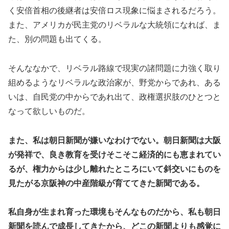
く安倍首相の後継者は安倍ロス現象に悩まされるだろう。
また、アメリカが民主党のリベラルな大統領になれば、ま
た、別の問題も出てくる。
そんななかで、リベラル路線で現実の諸問題に力強く取り
組めるようなリベラルな政治家が、野党からであれ、ある
いは、自民党の中からであれ出て、政権選択肢のひとつと
なって欲しいものだ。
また、私は朝日新聞が嫌いなわけでない。朝日新聞は大阪
が発祥で、良き教育を受けそこそこ経済的にも恵まれてい
るが、権力からは少し離れたところにいて斜交いにものを
見たがる京阪神の中産階級が育ててきた新聞である。
私自身が生まれ育った環境もそんなものだから、私も朝日
新聞を読んで成長してきたから、どこの新聞よりも感覚に