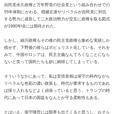
自民党永久政権と万年野党の社会党という組み合わせでの
55年体制にかわる、穏健左派やリベラルが自民党に対抗
する勢力に成長して二大政治勢力が交互に政権を取る図式
が1990年頃には期待された。
しかし、細川政権もその後の民主党政権も惨めな実績しか
残せず、下野後の彼らはポピュリスト化している。それを
みて、中国やロシアは、民主主義なんてろくなことになら
ないと笑って国民たちも妙に納得してしまっている。
そういうなかにあって、私は安倍首相は保守の枠内ながら
リベラルな色彩の濃い政策も、時代が要求するものであれ
ば採り入れるなどよく頑張っていると思う。トランプの時
代にあって日本の国益をなんとか守る柔軟性もある。
とはいえ。保守陣営には限界も出てくると思うし、おそら