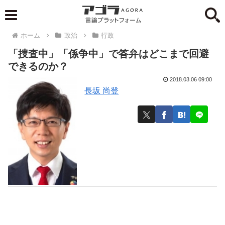
ホーム
政治
行政
「捜査中」「係争中」で答弁はどこまで回避
できるのか？
2018.03.06 09:00
長坂 尚登