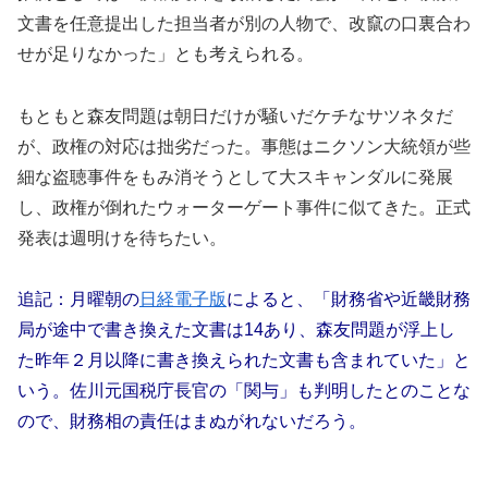
文書を任意提出した担当者が別の人物で、改竄の口裏合わ
せが足りなかった」とも考えられる。
もともと森友問題は朝日だけが騒いだケチなサツネタだ
が、政権の対応は拙劣だった。事態はニクソン大統領が些
細な盗聴事件をもみ消そうとして大スキャンダルに発展
し、政権が倒れたウォーターゲート事件に似てきた。正式
発表は週明けを待ちたい。
追記：月曜朝の
日経電子版
によると、「財務省や近畿財務
局が途中で書き換えた文書は14あり、森友問題が浮上し
た昨年２月以降に書き換えられた文書も含まれていた」と
いう。佐川元国税庁長官の「関与」も判明したとのことな
ので、財務相の責任はまぬがれないだろう。