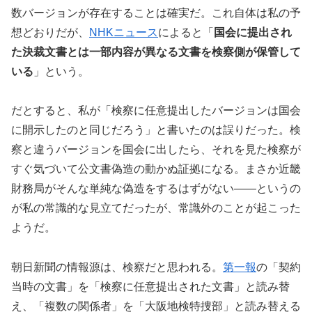
数バージョンが存在することは確実だ。これ自体は私の予
想どおりだが、
NHKニュース
によると「
国会に提出され
た決裁文書とは一部内容が異なる文書を検察側が保管して
いる
」という。
だとすると、私が「検察に任意提出したバージョンは国会
に開示したのと同じだろう」と書いたのは誤りだった。検
察と違うバージョンを国会に出したら、それを見た検察が
すぐ気づいて公文書偽造の動かぬ証拠になる。まさか近畿
財務局がそんな単純な偽造をするはずがない――というの
が私の常識的な見立てだったが、常識外のことが起こった
ようだ。
朝日新聞の情報源は、検察だと思われる。
第一報
の「契約
当時の文書」を「検察に任意提出された文書」と読み替
え、「複数の関係者」を「大阪地検特捜部」と読み替える