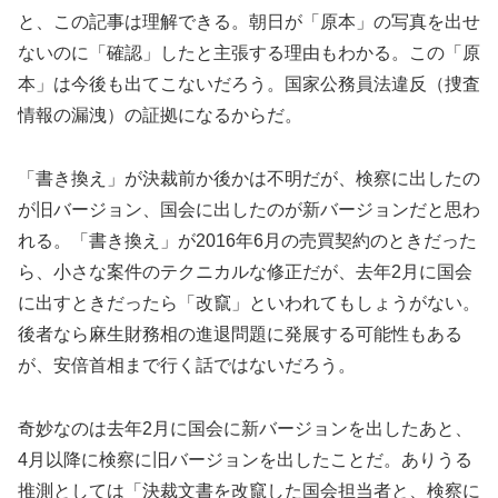
と、この記事は理解できる。朝日が「原本」の写真を出せ
ないのに「確認」したと主張する理由もわかる。この「原
本」は今後も出てこないだろう。国家公務員法違反（捜査
情報の漏洩）の証拠になるからだ。
「書き換え」が決裁前か後かは不明だが、検察に出したの
が旧バージョン、国会に出したのが新バージョンだと思わ
れる。「書き換え」が2016年6月の売買契約のときだった
ら、小さな案件のテクニカルな修正だが、去年2月に国会
に出すときだったら「改竄」といわれてもしょうがない。
後者なら麻生財務相の進退問題に発展する可能性もある
が、安倍首相まで行く話ではないだろう。
奇妙なのは去年2月に国会に新バージョンを出したあと、
4月以降に検察に旧バージョンを出したことだ。ありうる
推測としては「決裁文書を改竄した国会担当者と、検察に