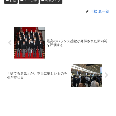
行政
ローカル
転載ブログ
川松 真一朗
最高のバランス感覚が発揮された新内閣
を評価する
「捨てる勇気」が、本当に欲しいものを
引き寄せる