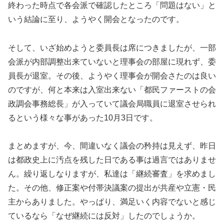
終わった時点で各会派で確認したところ「問題はない」と
いう結論に至り、ようやく開会となったのです。
そして、いざ始めようと委員長は席につきましたが、一部
会派が内部調整出来ていないと理事会の部屋に現れず、委
員長が退室。その後、ようやく理事会が開会さたのは良い
のですが、何と本来は入室出来ない「都民ファーストの会
政調会事務総長」が入っていて議会局職員に退室させられ
るという様々な事があった10月3日です。
まとめますが、今、間違いなく議会の矜持は見えず、昨日
は都政史上に汚点を残した日である事は過言ではありませ
ん。繰り返しなりますが、私達は「継続審査」を求めまし
た。その他、修正案や付帯決議案の提出が共産や立憲・民
主からありました。やっぱり、満足いく内容でないと感じ
ているなら「なぜ継続には反対」したのでしょうか。