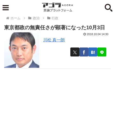
ホーム
政治
行政
東京都政の無責任さが顕著になった10月3日
2018.10.04 14:30
川松 真一朗