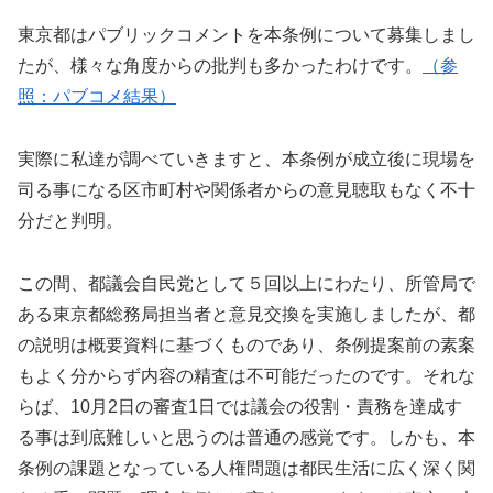
東京都はパブリックコメントを本条例について募集しまし
たが、様々な角度からの批判も多かったわけです。
（参
照：パブコメ結果）
実際に私達が調べていきますと、本条例が成立後に現場を
司る事になる区市町村や関係者からの意見聴取もなく不十
分だと判明。
この間、都議会自民党として５回以上にわたり、所管局で
ある東京都総務局担当者と意見交換を実施しましたが、都
の説明は概要資料に基づくものであり、条例提案前の素案
もよく分からず内容の精査は不可能だったのです。それな
らば、10月2日の審査1日では議会の役割・責務を達成す
る事は到底難しいと思うのは普通の感覚です。しかも、本
条例の課題となっている人権問題は都民生活に広く深く関