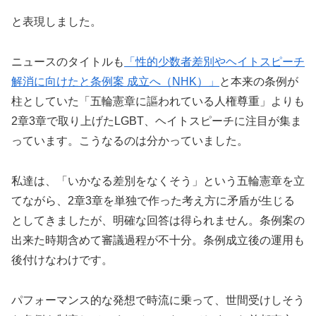
と表現しました。
ニュースのタイトルも
「性的少数者差別やヘイトスピーチ
解消に向けたと条例案 成立へ（NHK）」
と本来の条例が
柱としていた「五輪憲章に謳われている人権尊重」よりも
2章3章で取り上げたLGBT、ヘイトスピーチに注目が集ま
っています。こうなるのは分かっていました。
私達は、「いかなる差別をなくそう」という五輪憲章を立
てながら、2章3章を単独で作った考え方に矛盾が生じる
としてきましたが、明確な回答は得られません。条例案の
出来た時期含めて審議過程が不十分。条例成立後の運用も
後付けなわけです。
パフォーマンス的な発想で時流に乗って、世間受けしそう