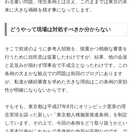
わる重い問題。理念条例とは言え、このままでは東京の未
来に大きな禍根を残す事になってします。
どうやって現場は対処すべきか分からない
そこで前述のように参考人招致を、慎重かつ精緻な審査を
行うために自民党は提案したわけですが、結果、他の会派
と足並みが揃わず理事会で不成立となったわけです。この
条例の大まかな観点での問題は前回のブログにあります
が、私達が継続審査を求めた大きな理由はこの条例の実効
性が明確にならないからです。
そもそも、東京都は平成27年8月にオリンピック憲章の理
念実現を謳った新しい「東京都人権施策推進条例」を制定
しています。その上で、今回の条例をどう取り扱うかとい
う基本計画がこれからで具体的な内容が不明なのです。で