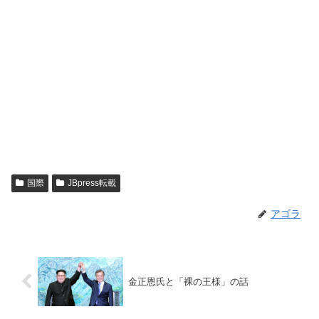
国際
JBpress転載
アゴラ
金正恩氏と「裸の王様」の話