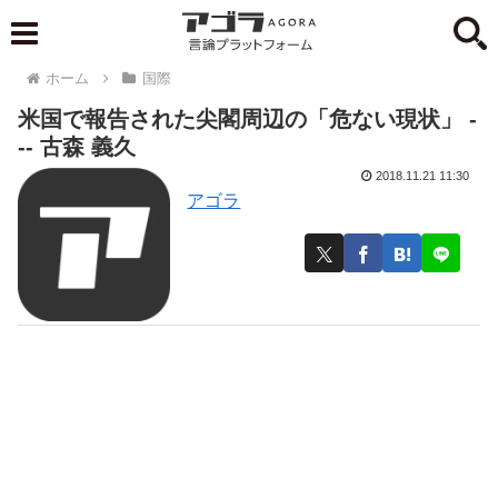
ホーム
国際
米国で報告された尖閣周辺の「危ない現状」 -
-- 古森 義久
2018.11.21 11:30
アゴラ