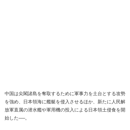
中国は尖閣諸島を奪取するために軍事力を土台とする攻勢
を強め、日本領海に艦艇を侵入させるほか、新たに人民解
放軍直属の潜水艦や軍用機の投入による日本領土侵食を開
始した──。