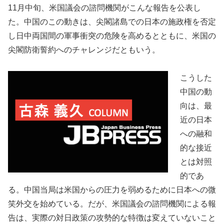
11月中旬、米国議会の諮問機関がこんな報告を公表し
た。中国のこの動きは、尖閣諸島での日本の施政権を否定
し日中両国間の軍事衝突の危険を高めるとともに、米国の
尖閣防衛誓約へのチャレンジだともいう。
こうした
中国の動
向は、最
近の日本
への融和
的な接近
とは対照
的であ
る。中国当局は米国からの圧力を弱めるために日本への微
笑外交を始めている。だが、米国議会の諮問機関による報
告は、実際の対日政策の攻勢的な特徴は変えていないこと