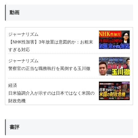
動画
ジャーナリズム
【NHK性加害】3年放置は意図的か：お粗末
すぎる対応
ジャーナリズム
警察官の正当な職務執行を罵倒する玉川徹
経済
日米協調介入が示すのは日本ではなく米国の
財政危機
書評