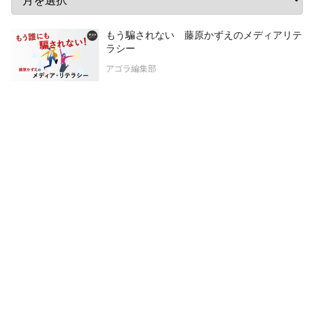
もう騙されない 藤原かずえのメディアリテ
ラシー
アゴラ編集部