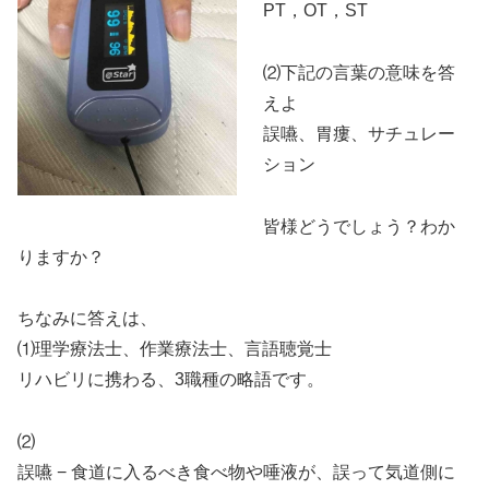
PT，OT，ST
⑵下記の言葉の意味を答
えよ
誤嚥、胃瘻、サチュレー
ション
皆様どうでしょう？わか
りますか？
ちなみに答えは、
⑴理学療法士、作業療法士、言語聴覚士
リハビリに携わる、3職種の略語です。
⑵
誤嚥 − 食道に入るべき食べ物や唾液が、誤って気道側に