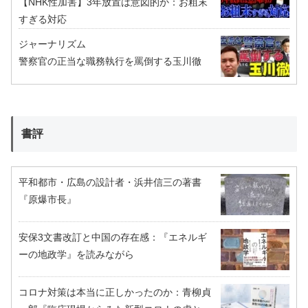
【NHK性加害】3年放置は意図的か：お粗末
すぎる対応
ジャーナリズム
警察官の正当な職務執行を罵倒する玉川徹
書評
平和都市・広島の設計者・浜井信三の著書
『原爆市長』
安保3文書改訂と中国の存在感：『エネルギ
ーの地政学』を読みながら
コロナ対策は本当に正しかったのか：青柳貞