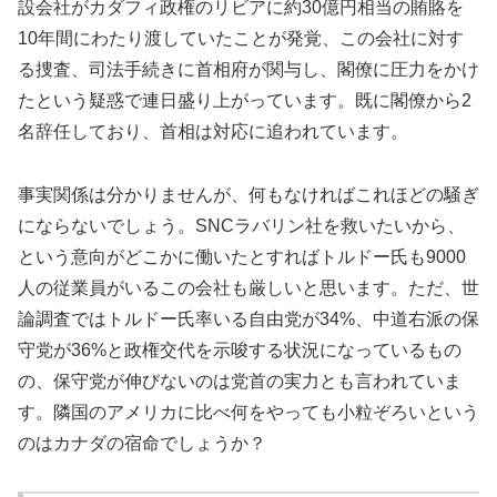
設会社がカダフィ政権のリビアに約30億円相当の賄賂を
10年間にわたり渡していたことが発覚、この会社に対す
る捜査、司法手続きに首相府が関与し、閣僚に圧力をかけ
たという疑惑で連日盛り上がっています。既に閣僚から2
名辞任しており、首相は対応に追われています。
事実関係は分かりませんが、何もなければこれほどの騒ぎ
にならないでしょう。SNCラバリン社を救いたいから、
という意向がどこかに働いたとすればトルドー氏も9000
人の従業員がいるこの会社も厳しいと思います。ただ、世
論調査ではトルドー氏率いる自由党が34%、中道右派の保
守党が36%と政権交代を示唆する状況になっているもの
の、保守党が伸びないのは党首の実力とも言われていま
す。隣国のアメリカに比べ何をやっても小粒ぞろいという
のはカナダの宿命でしょうか？