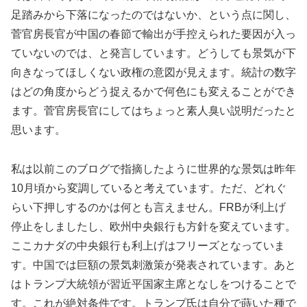
足踏みから下落になったのではないか、という点に関し、
菅官房長官が中国の春節で輸出が手控えられた要因が入っ
ていないのでは、と発言しています。どうしても景気が下
向きなってほしくない政権の意図が見えます。統計の数字
はどの角度からどう捉えるかで何色にも変えることができ
ます。菅官房長官にしてはちょっと素人臭い説明だったと
思います。
私は以前このブログで指摘したように世界的な景気は昨年
10月頃から変調していると考えています。ただ、どれぐ
らい下押しするのかは何とも言えません。FRBが利上げ
停止をしましたし、欧州中央銀行も方針を変えています。
ここカナダの中央銀行も利上げはフリーズとなっていま
す。中国では巨額の景気刺激策が発表されています。あと
はトランプ大統領が習近平国家主席となしをつけることで
す。これが絶対条件です。トランプ氏は自分で蒔いた種で