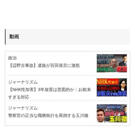
動画
政治
【辺野古事故】遺族が百田発言に激怒
ジャーナリズム
【NHK性加害】3年放置は意図的か：お粗末
すぎる対応
ジャーナリズム
警察官の正当な職務執行を罵倒する玉川徹