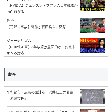
【NVIDIA】ジェンスン・フアンの日本戦略が
面白過ぎる！
政治
【辺野古事故】遺族が百田発言に激怒
ジャーナリズム
【NHK性加害】3年放置は意図的か：お粗末
すぎる対応
書評
平和都市・広島の設計者・浜井信三の著書
『原爆市長』