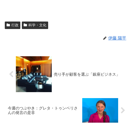
行政
科学・文化
伊藤 陽平
売り手が顧客を選ぶ「銀座ビジネス」
今週のつぶやき：グレタ・トゥンベリさ
んの発言の是非