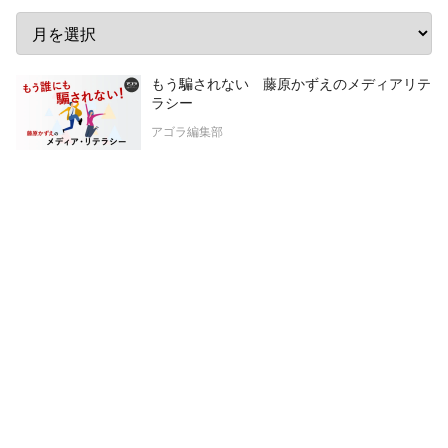
もう騙されない 藤原かずえのメディアリテ
ラシー
アゴラ編集部