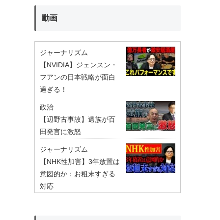
動画
ジャーナリズム
【NVIDIA】ジェンスン・
フアンの日本戦略が面白
過ぎる！
政治
【辺野古事故】遺族が百
田発言に激怒
ジャーナリズム
【NHK性加害】3年放置は
意図的か：お粗末すぎる
対応