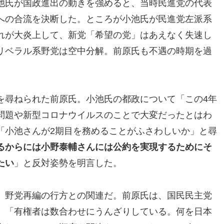
池氏が国政進出の動きを強めると、当時民進党の代表
への合流を決断した。ところが小池氏が民進党左派系
れが大炎上して、新党「希望の党」はあえなく失速し
リベラル系野党は空中分解。前原氏も不遇の時期を過
を尋ねられた前原氏。小池氏の都政について「この4年
問題や新型コロナウイルスのことで大変だったとはわ
「小池さんが2期目を務めることがふさわしいか」と尋
るからには小野泰輔さんには公約を実現するためにそ
たい
」と反対姿勢を明言した。
、野党再編の行方との関連だ。前原氏は、国民民主党
、「有権者は数合わせにうんざりしている。何を日本