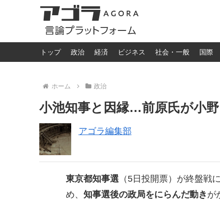
トップ
政治
経済
ビジネス
社会・一般
国際
ホーム
政治
小池知事と因縁…前原氏が小野
アゴラ編集部
東京都知事選
（5日投開票）が終盤戦に
め、
知事選後の政局をにらんだ動き
が