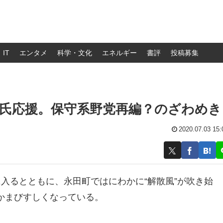
IT
エンタメ
科学・文化
エネルギー
書評
投稿募集
氏応援。保守系野党再編？のざわめき
2020.07.03 15:
入るとともに、永田町ではにわかに“解散風”が吹き始
かまびすしくなっている。