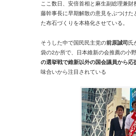
ここ数日、安倍首相と麻生副総理兼財
藤幹事長に早期解散の意見をぶつけた
た布石づくりを本格化させている。
そうした中で国民民主党の
前原誠司
氏
袋の2か所で、日本維新の会推薦の小
の選挙戦で維新以外の国会議員から応
味合いから注目されている