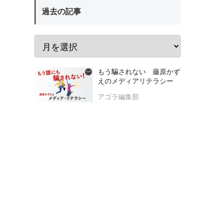
過去の記事
もう騙されない 藤原かず
えのメディアリテラシー
アゴラ編集部