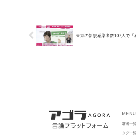
東京の新規感染者数107人で
MEN
著者一
タグ一