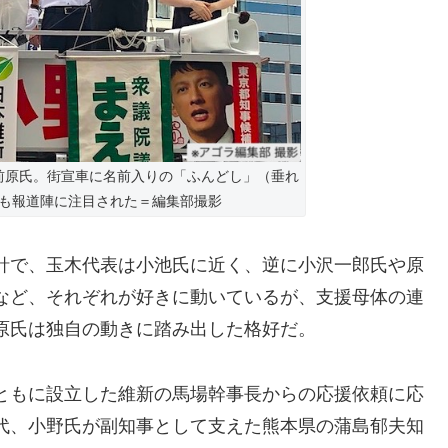
前原氏。街宣車に名前入りの「ふんどし」（垂れ
も報道陣に注目された＝編集部撮影
針で、玉木代表は小池氏に近く、逆に小沢一郎氏や原
など、それぞれが好きに動いているが、支援母体の連
原氏は独自の動きに踏み出した格好だ。
ともに設立した維新の馬場幹事長からの応援依頼に応
代、小野氏が副知事として支えた熊本県の蒲島郁夫知