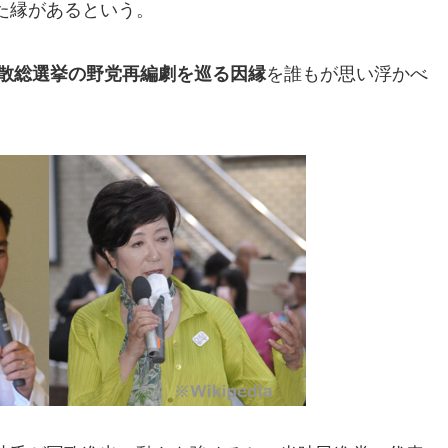
た縁があるという。
解散総選挙の野党再編劇を巡る因縁
を誰もが思い浮かべ