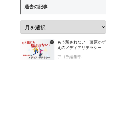
過去の記事
もう騙されない 藤原かず
えのメディアリテラシー
アゴラ編集部