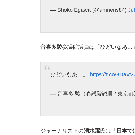
— Shoko Egawa (@amneris84)
Ju
音喜多駿
参議院議員は「
ひどいなあ…
ひどいなあ…。
https://t.co/8DaV
— 音喜多 駿（参議院議員 / 東京都選出
ジャーナリストの
清水潔
氏は「
日本で