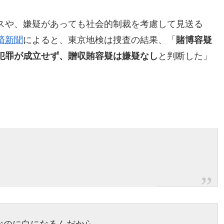
スや、嫌疑があっても社会的制裁を考慮して見送る
済新聞
によると、東京地検は捜査の結果、「
賭博容疑
犯罪が成立せず、贈収賄容疑は嫌疑なし
と判断した」
、