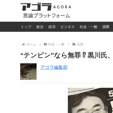
トップ
政治
経済
ビジネス
社会・一般
国際
ホーム
社会・一般
法律
“テンピン”なら無罪 ⁉︎ 黒
アゴラ編集部