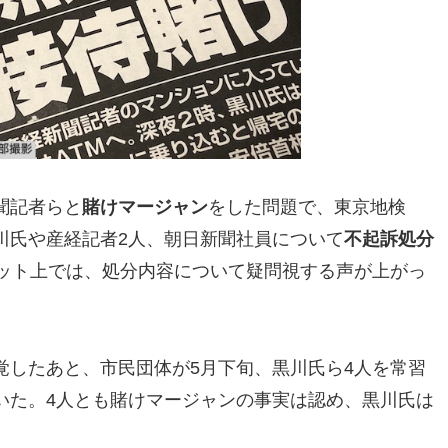
聞記者らと
賭けマージャン
をした問題で、東京地検
川氏や産経記者2人、朝日新聞社員について
不起訴処分
ネット上では、処分内容について疑問視する声が上がっ
覚したあと、市民団体が5月下旬、黒川氏ら4人を常習
いた。4人とも賭けマージャンの事実は認め、黒川氏は