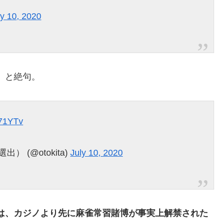
ly 10, 2020
」と絶句。
V71YTv
） (@otokita)
July 10, 2020
は、カジノより先に麻雀常習賭博が事実上解禁された