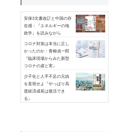
安保3文書改訂と中国の存
在感：『エネルギーの地
政学』を読みながら
コロナ対策は本当に正し
かったのか：青柳貞一郎
『臨床現場からみた新型
コロナの虚と実』
少子化と人手不足の元凶
を直視せよ『やっぱり高
度経済成長は復活でき
る』