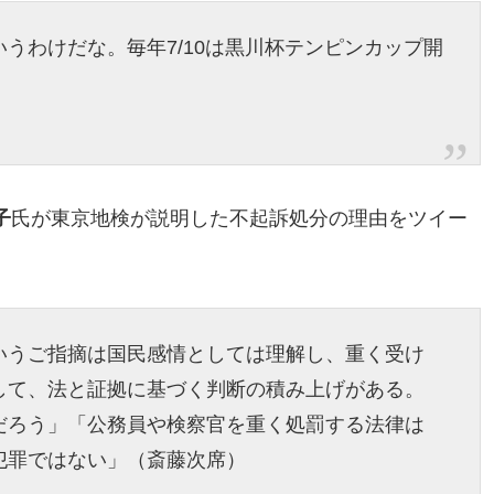
うわけだな。毎年7/10は黒川杯テンピンカップ開
子
氏が東京地検が説明した不起訴処分の理由をツイー
いうご指摘は国民感情としては理解し、重く受け
して、法と証拠に基づく判断の積み上げがある。
だろう」「公務員や検察官を重く処罰する法律は
犯罪ではない」（斎藤次席）