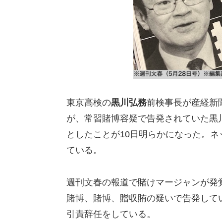
東京高検の
黒川弘務
前検事長が産経新
が、常習賭博容疑で告発されていた黒
としたことが10日明らかになった。
ている。
週刊文春の報道で賭けマージャンが発
賭博、賭博、贈収賄の疑いで告発して
引責辞任をしている。