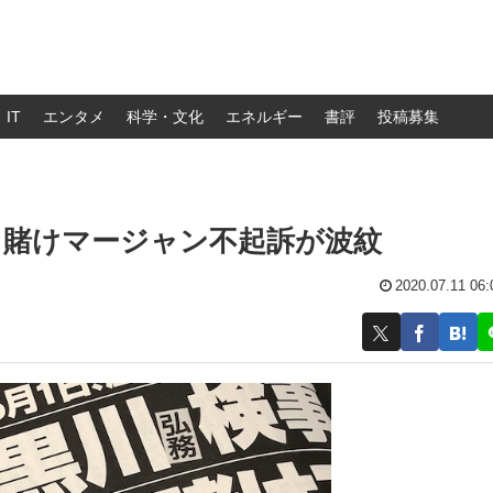
IT
エンタメ
科学・文化
エネルギー
書評
投稿募集
川氏、賭けマージャン不起訴が波紋
2020.07.11 06: