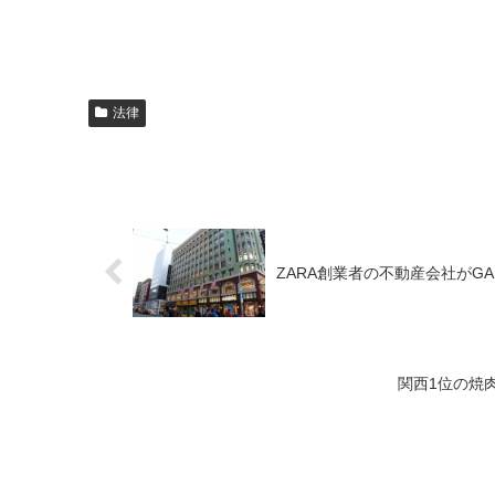
法律
ZARA創業者の不動産会社がG
関西1位の焼