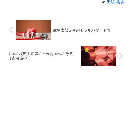
黒坂 岳央
麻生太郎先生のモラルハザード論
中国の核戦力増強の日米両国への脅威
（古森 義久）