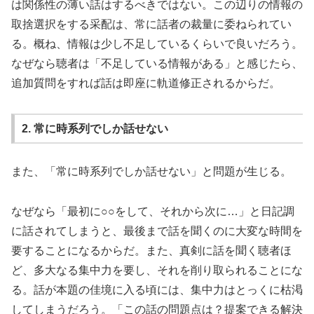
は関係性の薄い話はするべきではない。この辺りの情報の
取捨選択をする采配は、常に話者の裁量に委ねられてい
る。概ね、情報は少し不足しているくらいで良いだろう。
なぜなら聴者は「不足している情報がある」と感じたら、
追加質問をすれば話は即座に軌道修正されるからだ。
2. 常に時系列でしか話せない
また、「常に時系列でしか話せない」と問題が生じる。
なぜなら「最初に○○をして、それから次に…」と日記調
に話されてしまうと、最後まで話を聞くのに大変な時間を
要することになるからだ。また、真剣に話を聞く聴者ほ
ど、多大なる集中力を要し、それを削り取られることにな
る。話が本題の佳境に入る頃には、集中力はとっくに枯渇
してしまうだろう。「この話の問題点は？提案できる解決