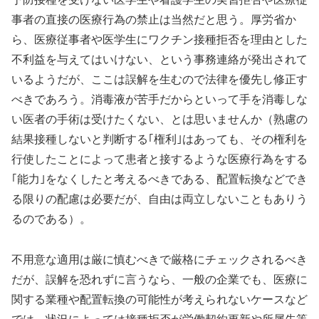
事者の直接の医療行為の禁止は当然だと思う。厚労省か
ら、医療従事者や医学生にワクチン接種拒否を理由とした
不利益を与えてはいけない、という事務連絡が発出されて
いるようだが、ここは誤解を生むので法律を優先し修正す
べきであろう。消毒液が苦手だからといって手を消毒しな
い医者の手術は受けたくない、とは思いませんか（熟慮の
結果接種しないと判断する｢権利｣はあっても、その権利を
行使したことによって患者と接するような医療行為をする
｢能力｣をなくしたと考えるべきである、配置転換などでき
る限りの配慮は必要だが、自由は両立しないこともありう
るのである）。
不用意な適用は厳に慎むべきで厳格にチェックされるべき
だが、誤解を恐れずに言うなら、一般の企業でも、医療に
関する業種や配置転換の可能性が考えられないケースなど