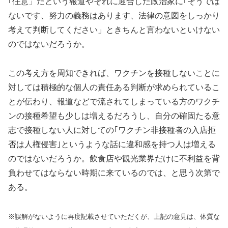
｢任意」だという報道やそれに迎合した政治家に｢そうでは
ないです、努力の義務はあります、法律の意図をしっかり
考えて判断してください」ときちんと言わないといけない
のではないだろうか。
この考え方を周知できれば、ワクチンを接種しないことに
対しては積極的な個人の責任ある判断が求められているこ
とが伝わり、報道などで流されてしまっている方のワクチ
ンの接種希望も少しは増えるだろうし、自分の確固たる意
志で接種しない人に対しての｢ワクチン非接種者の入店拒
否は人権侵害｣というような話に違和感を持つ人は増える
のではないだろうか。飲食店や観光業界だけに不利益を背
負わせてはならない時期に来ているのでは、と思う次第で
ある。
※誤解がないように再度記載させていただくが、上記の意見は、体質な