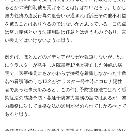
るとかの法的制裁を受けることはほぼないだろう。しかし
努力義務の違反行為の度合いが過ぎれば訴訟その他不利益
を被ることはありうるのではないかと思っている。この点
は努力義務という法律用語は任意とは違うものであり、言
い換えてはいけないように思う。
例えば、ほとんどのメディアがなぜか報道しないが、5月
にクラスターが発生し入院患者17名が死亡した沖縄の病
院で、医療機関にもかかわらず接種を希望しなかった十数
名の看護師のうち12名がクラスター発生時にコロナ陽性
者であった事実をみると、この件は予防接種法ではなく感
染症法の感染予防・蔓延予防努力義務の話ではあるが、努
力義務に対して厳格な法の適用が求められてしかるべきで
あると思う。
予防接種を受けない医学生や看護学生の実習拒否や医療従