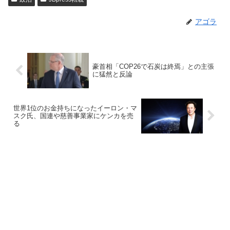
アゴラ
豪首相「COP26で石炭は終焉」との主張
に猛然と反論
世界1位のお金持ちになったイーロン・マ
スク氏、国連や慈善事業家にケンカを売
る