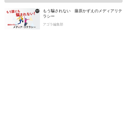
もう騙されない 藤原かずえのメディアリテ
ラシー
アゴラ編集部