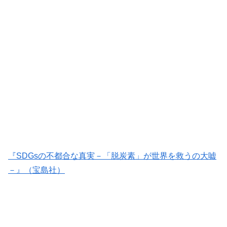
『
SDGs
の不都合な真実－「脱炭素」が世界を救うの大嘘
－』（
宝島社）