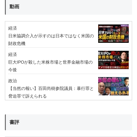
動画
経済
日米協調介入が示すのは日本ではなく米国の
財政危機
経済
巨大IPOが殺した米株市場と世界金融市場の
今後
政治
【当然の報い】百田尚樹参院議員：暴行罪と
脅迫罪で訴えられる
書評