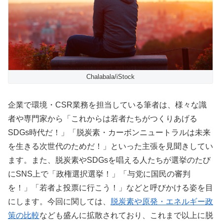
Chalabala/iStock
企業で環境・CSR業務を担当している筆者は、様々な識
者や専門家から「これからは若者たちがつくりあげる
SDGs時代だ！」「脱炭素・カーボンニュートラルは未来
を生きる次世代のためだ！」といった主張を見聞きしてい
ます。また、脱炭素やSDGsを唱える人たちが選挙のたび
にSNS上で「政権選択選挙！」「与党に国民の審判
を！」「若者よ投票に行こう！」などと呼びかける姿を目
にします。今回に関しては、
脱炭素や原発・エネルギー政
策の比較
なども盛んに拡散されており、これまで以上に脱