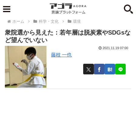
ホーム
科学・文化
環境
衆院選から見えた：若年層は脱炭素やSDGsな
ど望んでいない
2021.11.19 07:00
藤枝 一也