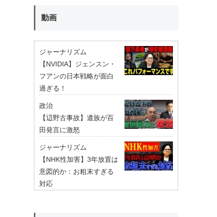
動画
ジャーナリズム
【NVIDIA】ジェンスン・
フアンの日本戦略が面白
過ぎる！
政治
【辺野古事故】遺族が百
田発言に激怒
ジャーナリズム
【NHK性加害】3年放置は
意図的か：お粗末すぎる
対応