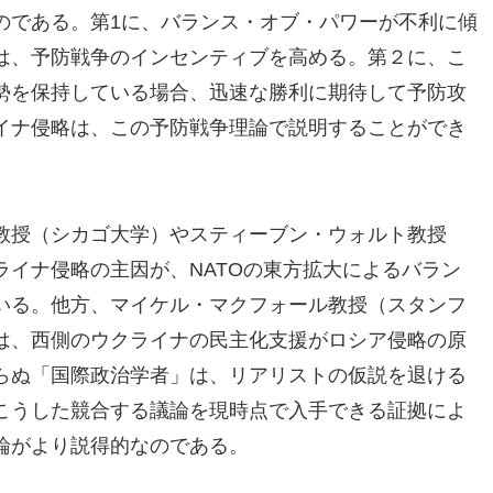
のである。第1に、バランス・オブ・パワーが不利に傾
は、予防戦争のインセンティブを高める。第２に、こ
勢を保持している場合、迅速な勝利に期待して予防攻
イナ侵略は、この予防戦争理論で説明することができ
教授（シカゴ大学）やスティーブン・ウォルト教授
イナ侵略の主因が、NATOの東方拡大によるバラン
いる。他方、マイケル・マクフォール教授（スタンフ
は、西側のウクライナの民主化支援がロシア侵略の原
らぬ「国際政治学者」は、リアリストの仮説を退ける
こうした競合する議論を現時点で入手できる証拠によ
論がより説得的なのである。