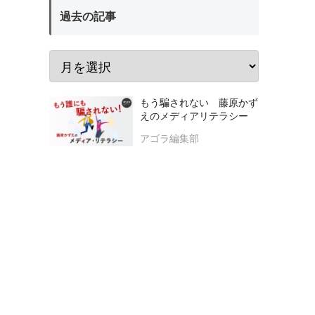
過去の記事
もう騙されない 藤原かず
えのメディアリテラシー
アゴラ編集部