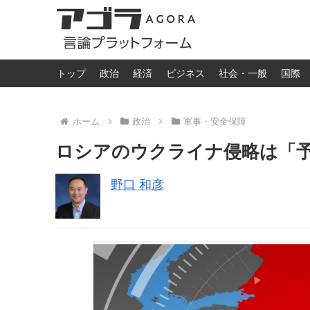
トップ
政治
経済
ビジネス
社会・一般
国際
ホーム
政治
軍事・安全保障
ロシアのウクライナ侵略は「
野口 和彦