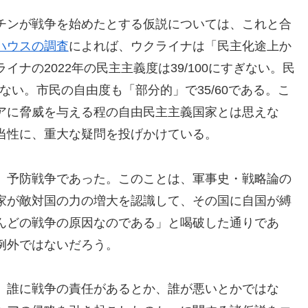
チンが戦争を始めたとする仮説については、これと合
ハウスの調査
によれば、ウクライナは「民主化途上か
ナの2022年の民主主義度は39/100にすぎない。民
ない。市民の自由度も「部分的」で35/60である。こ
アに脅威を与える程の自由民主主義国家とは思えな
当性に、重大な疑問を投げかけている。
、予防戦争であった。このことは、軍事史・戦略論の
家が敵対国の力の増大を認識して、その国に自国が縛
んどの戦争の原因なのである」と喝破した通りであ
例外ではないだろう。
、誰に戦争の責任があるとか、誰が悪いとかではな