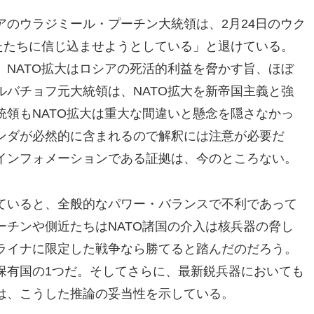
のウラジミール・プーチン大統領は、2月24日のウク
たたちに信じ込ませようとしている」と退けている。
NATO拡大はロシアの死活的利益を脅かす旨、ほぼ
バチョフ元大統領は、NATO拡大を新帝国主義と強
領もNATO拡大は重大な間違いと懸念を隠さなかっ
ンダが必然的に含まれるので解釈には注意が必要だ
インフォメーションである証拠は、今のところない。
ていると、全般的なパワー・バランスで不利であって
チンや側近たちはNATO諸国の介入は核兵器の脅し
ライナに限定した戦争なら勝てると踏んだのだろう。
保有国の1つだ。そしてさらに、最新鋭兵器においても
は、こうした推論の妥当性を示している。