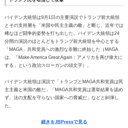
バイデン大統領は9月1日の主要演説でトランプ前大統領
とその支持層を「米国や民主主義の敵」と断じ、近年では
稀なほど闘争的姿勢を打ち出した。バイデン大統領は24
分間の演説のほとんどをトランプ前大統領を中心とする
「MAGA」共和党員への激烈な非難に終始した（MAGA
は、「Make America Great Again：アメリカを再び偉大に
する」という政治スローガンの頭文字）。
バイデン大統領は演説で「トランプとMAGA共和党員は民
主主義と米国の敵だ」「MAGA共和党員は選挙結果を認め
ず、法の支配を守らない国家への脅威だ」などと糾弾し
た。
続きをJBPressで見る