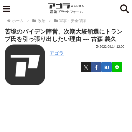
ホーム
政治
軍事・安全保障
苦境のバイデン陣営、次期大統領選にトラン
プ氏を引っ張り出したい理由 --- 古森 義久
2022.09.14 12:00
アゴラ