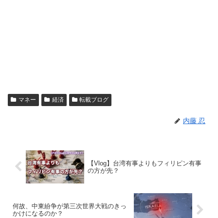
マネー
経済
転載ブログ
内藤 忍
【Vlog】台湾有事よりもフィリピン有事
の方が先？
何故、中東紛争が第三次世界大戦のきっ
かけになるのか？