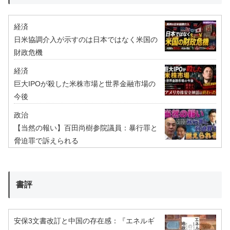
経済
日米協調介入が示すのは日本ではなく米国の
財政危機
経済
巨大IPOが殺した米株市場と世界金融市場の
今後
政治
【当然の報い】百田尚樹参院議員：暴行罪と
脅迫罪で訴えられる
書評
安保3文書改訂と中国の存在感：『エネルギ