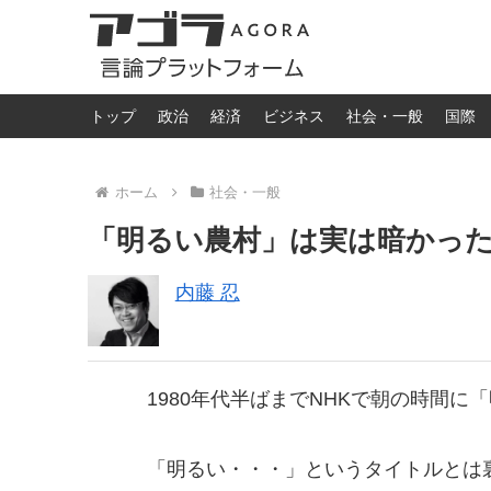
トップ
政治
経済
ビジネス
社会・一般
国際
ホーム
社会・一般
「明るい農村」は実は暗かっ
内藤 忍
1980年代半ばまでNHKで朝の時間
「明るい・・・」というタイトルとは