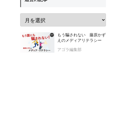
もう騙されない 藤原かず
えのメディアリテラシー
アゴラ編集部