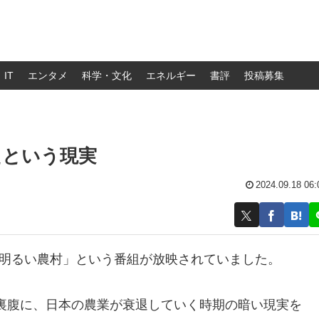
IT
エンタメ
科学・文化
エネルギー
書評
投稿募集
たという現実
2024.09.18 06:
に「明るい農村」という番組が放映されていました。
裏腹に、日本の農業が衰退していく時期の暗い現実を