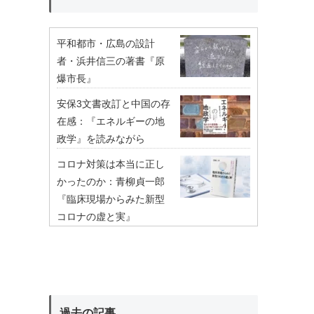
平和都市・広島の設計
者・浜井信三の著書『原
爆市長』
安保3文書改訂と中国の存
在感：『エネルギーの地
政学』を読みながら
コロナ対策は本当に正し
かったのか：青柳貞一郎
『臨床現場からみた新型
コロナの虚と実』
過去の記事