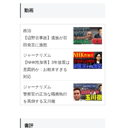
動画
政治
【辺野古事故】遺族が百
田発言に激怒
ジャーナリズム
【NHK性加害】3年放置は
意図的か：お粗末すぎる
対応
ジャーナリズム
警察官の正当な職務執行
を罵倒する玉川徹
書評