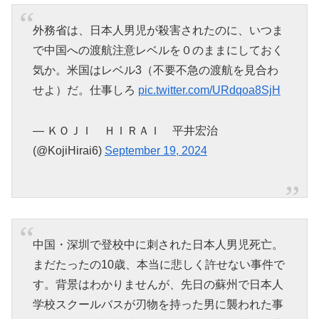
外務省は、日本人男児が殺害されたのに、いつま
で中国への渡航注意レベルを０のままにしておく
気か。米国はレベル3（不要不急の渡航を見合わ
せよ）だ。仕事しろ
pic.twitter.com/URdqoa8SjH
— ＫＯＪＩ ＨＩＲＡＩ 平井宏治
(@KojiHirai6)
September 19, 2024
中国・深圳で登校中に刺された日本人男児死亡。
まだたったの10歳、本当に悲しく許せない事件で
す。背景はわかりませんが、先日の蘇州で日本人
学校スクールバスが刃物を持った男に襲われた事