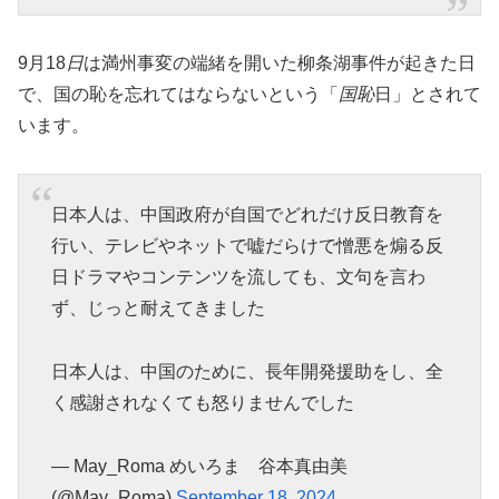
9月18
日
は満州事変の端緒を開いた柳条湖事件が起きた日
で、国の恥を忘れてはならないという「
国恥
日」とされて
います。
日本人は、中国政府が自国でどれだけ反日教育を
行い、テレビやネットで嘘だらけで憎悪を煽る反
日ドラマやコンテンツを流しても、文句を言わ
ず、じっと耐えてきました
日本人は、中国のために、長年開発援助をし、全
く感謝されなくても怒りませんでした
— May_Roma めいろま 谷本真由美
(@May_Roma)
September 18, 2024