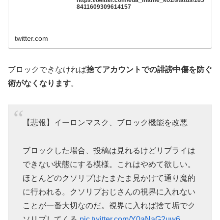
https://twitter.com/eda_mame_ko1/status/183
8411609309614157
twitter.com
ブロックできなければ
捨てアカウントでの誹謗中傷を防ぐ
術がなくなります
。
【悲報】イーロンマスク、ブロック機能を改悪
ブロックした場合、投稿は見れるけどリプライは
できない状態にする模様。これはやめて欲しい。
ほとんどのクソリプはたまたま見かけて通り魔的
に行われる。クソリプおじさんの視界に入れない
ことが一番大切なのだ。視界に入れば捨て垢でク
ソリプしてくる
pic.twitter.com/Y0aNaG2uw6