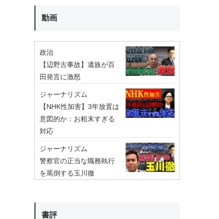
動画
政治
【辺野古事故】遺族が百
田発言に激怒
ジャーナリズム
【NHK性加害】3年放置は
意図的か：お粗末すぎる
対応
ジャーナリズム
警察官の正当な職務執行
を罵倒する玉川徹
書評