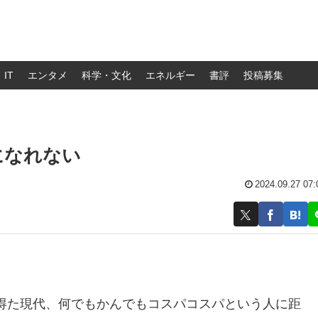
IT
エンタメ
科学・文化
エネルギー
書評
投稿募集
になれない
2024.09.27 07:
得た現代、何でもかんでもコスパコスパという人に距