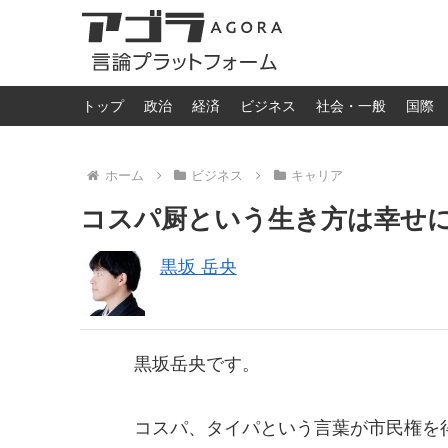
トップ
政治
経済
ビジネス
社会・一般
国際
ホーム
ビジネス
キャリア
コスパ厨という生き方は幸せ
黒坂 岳央
黒坂岳央です。
コスパ、タイパという言葉が市民権を