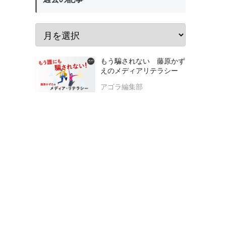
もう騙されない 藤原かず
えのメディアリテラシー
アゴラ編集部