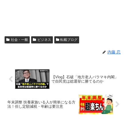
社会・一般
ビジネス
転載ブログ
内藤 忍
【Vlog】石破「地方老人バラマキ内閣」
で自民党は総選挙に勝てるのか
年末調整 扶養家族いる人が簡単になる方
法！但し定額減税・年齢は要注意