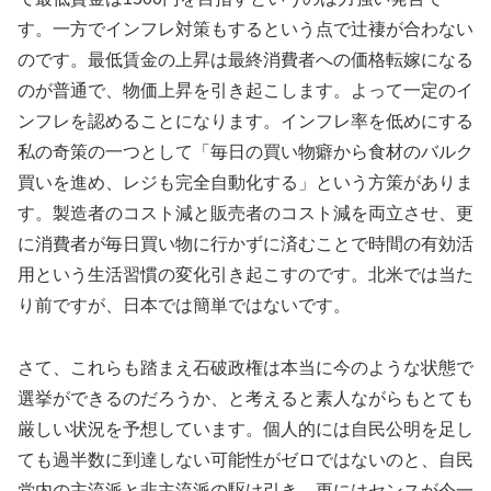
す。一方でインフレ対策もするという点で辻褄が合わない
のです。最低賃金の上昇は最終消費者への価格転嫁になる
のが普通で、物価上昇を引き起こします。よって一定のイ
ンフレを認めることになります。インフレ率を低めにする
私の奇策の一つとして「毎日の買い物癖から食材のバルク
買いを進め、レジも完全自動化する」という方策がありま
す。製造者のコスト減と販売者のコスト減を両立させ、更
に消費者が毎日買い物に行かずに済むことで時間の有効活
用という生活習慣の変化引き起こすのです。北米では当た
り前ですが、日本では簡単ではないです。
さて、これらも踏まえ石破政権は本当に今のような状態で
選挙ができるのだろうか、と考えると素人ながらもとても
厳しい状況を予想しています。個人的には自民公明を足し
ても過半数に到達しない可能性がゼロではないのと、自民
党内の主流派と非主流派の駆け引き、更にはセンスが今一