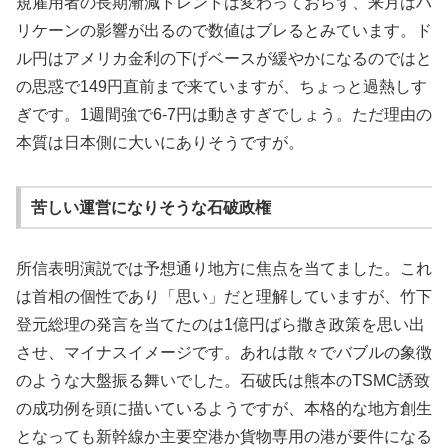
規雇用者の長期漸減トレンドは変わっておらず、来月はハ
リケーンの影響が出るので数値はブレるとみています。ド
ル円はアメリカ金利の下げベースが緩やかになるのではと
の思惑で149円直前まで来ていますが、ちょっと過熱しす
ぎです。1週間強で6-7円は動きすぎでしょう。ただ理由の
本質は日本側に大いにありそうですが。
苦しい運営になりそうな石破政権
所信表明演説では予想通り地方に焦点を当てました。これ
は首相の個性であり「思い」だと理解していますが、竹下
登元総理の発言を当てたのは1億円ばら撒き政策を思い出
させ、マイナスイメージです。あれは散々でバブルの象徴
のような大盤振る舞いでした。石破氏は熊本のTSMC誘致
の成功例を頭に描いているようですが、本格的な地方創生
となっても新幹線か主要空港か貨物専用の港が要件になる