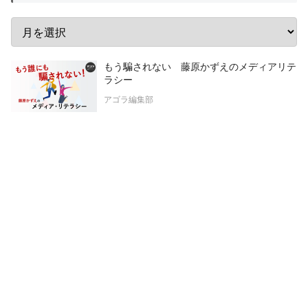
もう騙されない 藤原かずえのメディアリテ
ラシー
アゴラ編集部