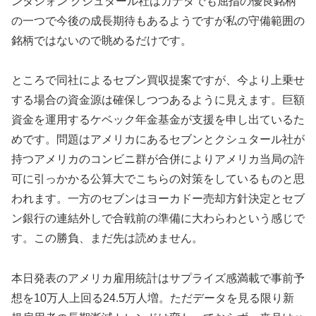
ンタシォン クシュタール社はカナダでも屈指の優良銘柄
の一つで今後の成長期待もあるようですが私の守備範囲の
銘柄ではないので眺めるだけです。
ところで同社によるセブン買収提案ですが、今より上乗せ
する場合の資金源は確保しつつあるように見えます。巨額
資金を運用するケベック年金基金が支援を申し出ているた
めです。問題はアメリカにあるセブンとクシュタール社が
持つアメリカのコンビニ群が合併によりアメリカ当局の許
可に引っかかる公算大でこちらの対策をしているものと思
われます。一方のセブンはヨーカドー売却方針決定とセブ
ン銀行の連結外しで合戦前の準備に大わらわという感じで
す。この勝負、まだ先は読めません。
本日発表のアメリカ雇用統計はサプライズ感満載で事前予
想を10万人上回る24.5万人増。ただデータを見る限り新