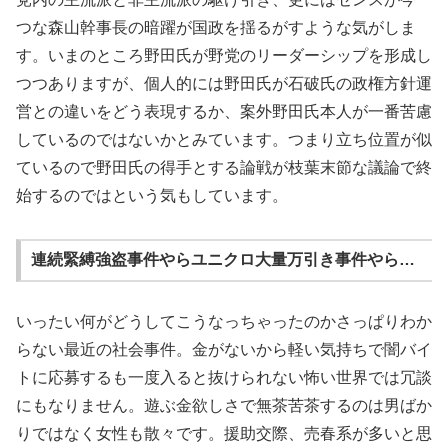
つな森山幹事長の暗躍が国政を揺るがすような気がしま
す。いまのところ野田氏が野党のリーダーシップを形成し
つつありますが、個人的には野田氏が石破氏の政権方針運
営との違いをどう表現するか、案外野田氏本人が一番苦慮
しているのではないかとみています。つまり立ち位置が似
ているので野田氏の得手とする論戦が枝葉末節な議論で終
始するのではという気もしています。
連続緊縛強盗事件やらユニクロ大量万引き事件やら…
いったい何がどうしてこうなっちゃったのかさっぱりわか
らない最近の社会事件。金がないから軽い気持ちで闇バイ
トに応募するも一度入ると抜けられない怖い世界では冗談
にもなりません。遊ぶ金欲しさで無茶苦茶するのは男ばか
りではなく女性も散々です。援助交際、売春系が多いと思