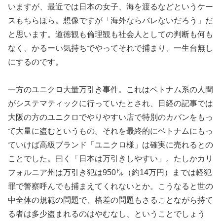
いますが、最近では日本の女子、海を渡るなどというケー
スもちらほら。想像ですが「海外ならバレないだろう」だ
と思います。道徳観も倫理観も社会人としての判断も何も
なく、かるーい気持ちでやってそれで捕まり、一生台無し
にするのです。
一方のユニクロ大量万引き事件。これはベトナム系の人間
がシステマティックに行っていたとされ、日経の記事では
大阪の方のユニクロでやりやすい店で特別のカバンをもっ
て大量に盗むというもの。それを最終的にベトナムにもっ
ていけば高級ブランド「ユニクロ様」は確実に売れるとの
ことでした。曰く「日本は万引きしやすい」。たしかカリ
フォルニア州は万引き犯は950㌦（約14万円）までは軽犯
罪で警察呼んでも捕まえてくれないとか。こうなると世の
中全体の規範の問題で、格差の問題もさることながら持て
る者は多少盗まれるのはやむなし、ということでしょう