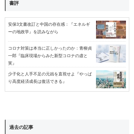
書評
安保3文書改訂と中国の存在感：『エネルギ
ーの地政学』を読みながら
コロナ対策は本当に正しかったのか：青柳貞
一郎『臨床現場からみた新型コロナの虚と
実』
少子化と人手不足の元凶を直視せよ『やっぱ
り高度経済成長は復活できる』
過去の記事