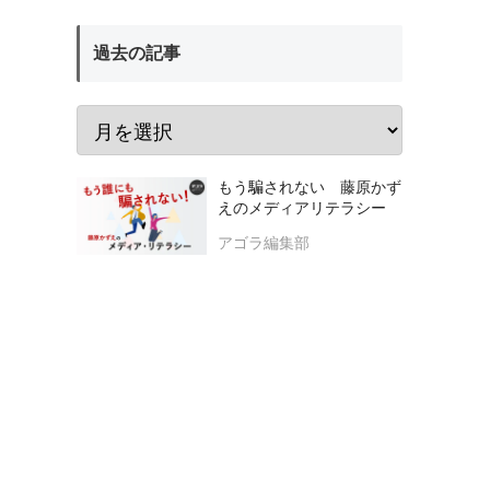
過去の記事
もう騙されない 藤原かず
えのメディアリテラシー
アゴラ編集部