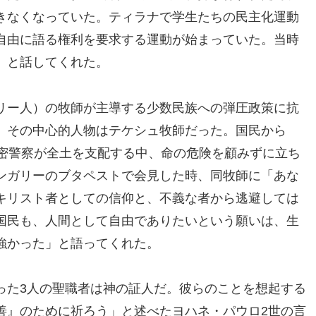
きなくなっていた。ティラナで学生たちの民主化運動
自由に語る権利を要求する運動が始まっていた。当時
」と話してくれた。
リー人）の牧師が主導する少数民族への弾圧政策に抗
、その中心的人物はテケシュ牧師だった。国民から
秘密警察が全土を支配する中、命の危険を顧みずに立ち
ンガリーのブタペストで会見した時、同牧師に「あな
キリスト者としての信仰と、不義な者から逃避しては
国民も、人間として自由でありたいという願いは、生
強かった」と語ってくれた。
った3人の聖職者は神の証人だ。彼らのことを想起する
善』のために祈ろう」と述べたヨハネ・パウロ2世の言