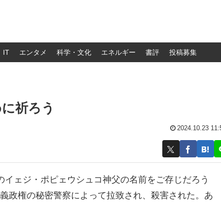
IT
エンタメ
科学・文化
エネルギー
書評
投稿募集
めに祈ろう
2024.10.23 11:
のイェジ・ポピェウシュコ神父の名前をご存じだろう
共産主義政権の秘密警察によって拉致され、殺害された。あ