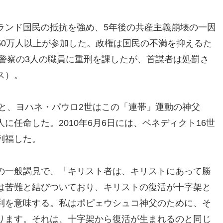
ランド国民の抵抗を強め、5年後の共産主義崩壊の一因
50万人以上が参加した。政権は国民の不満を抑えるた
密警察の3人の職員に重刑を課したが、首謀者は処罰さ
ス）。
すと、ヨハネ・パウロ2世はこの「連帯」運動の神父
に任命した。2010年6月6日には、ベネディクト16世
列福した。
1日の一般謁見で、「キリスト者は、キリストにあって勝
は苦難と結びついており、キリストの復活が十字架と
利を意味する。私はポピェウシュコ神父のために、そ
ります。それは、十字架から復活が生まれるのと同じ