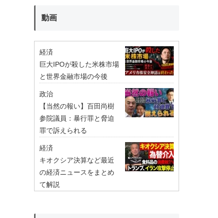
動画
経済
巨大IPOが殺した米株市場
と世界金融市場の今後
政治
【当然の報い】百田尚樹
参院議員：暴行罪と脅迫
罪で訴えられる
経済
キオクシア決算など最近
の経済ニュースをまとめ
て解説