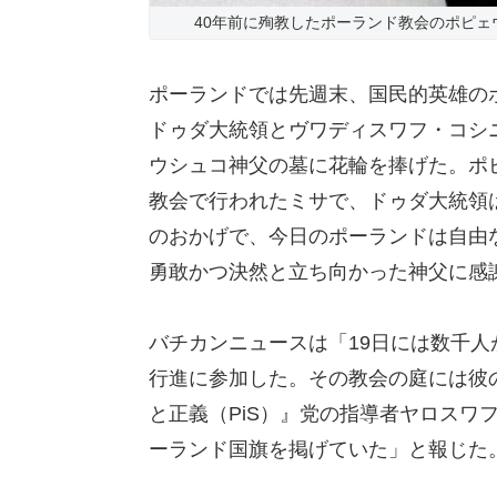
40年前に殉教したポーランド教会のポピェウ
ポーランドでは先週末、国民的英雄の
ドゥダ大統領とヴワディスワフ・コシ
ウシュコ神父の墓に花輪を捧げた。ポ
教会で行われたミサで、ドゥダ大統領
のおかげで、今日のポーランドは自由
勇敢かつ決然と立ち向かった神父に感
バチカンニュースは「19日には数千
行進に参加した。その教会の庭には彼
と正義（PiS）』党の指導者ヤロスワ
ーランド国旗を掲げていた」と報じた