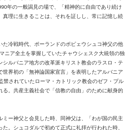
990年の一般謁見の場で、「精神的に自由であり続け
。真理に生きることは、それを証しし、常に記憶し続
いた冷戦時代、ポーランドのポピェウシュコ神父の他
ルーマニア全土を掌握していたチャウシェスク大統領の独
ンシルバニア地方の改革派キリスト教会のラスロ・テ
で世界初の「無神論国家宣言」を表明したアルバニア
に監禁されていたローマ・カトリック教会のゼフ・プル
れる。共産主義社会で「信教の自由」のために献身的
ルミー神父と会見した時、同神父は、「わが国の民主
った。シュコダルで初めて正式に礼拝が行われた時、