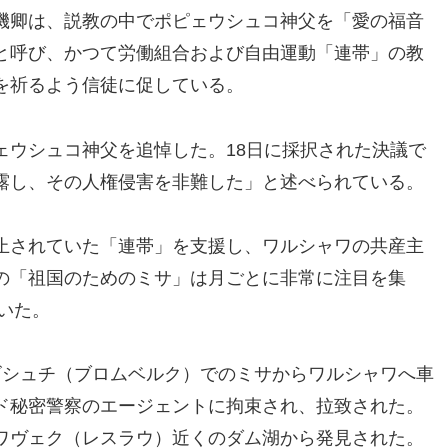
機卿は、説教の中でポピェウシュコ神父を「愛の福音
と呼び、かつて労働組合および自由運動「連帯」の教
を祈るよう信徒に促している。
ェウシュコ神父を追悼した。18日に採択された決議で
露し、その人権侵害を非難した」と述べられている。
止されていた「連帯」を支援し、ワルシャワの共産主
の「祖国のためのミサ」は月ごとに非常に注目を集
続いた。
ビドゴシュチ（ブロムベルク）でのミサからワルシャワへ車
ド秘密警察のエージェントに拘束され、拉致された。
ワヴェク（レスラウ）近くのダム湖から発見された。