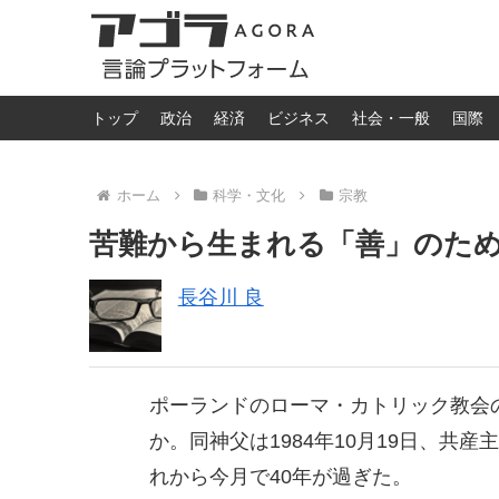
トップ
政治
経済
ビジネス
社会・一般
国際
ホーム
科学・文化
宗教
苦難から生まれる「善」のた
長谷川 良
ポーランドのローマ・カトリック教会
か。同神父は1984年10月19日、
れから今月で40年が過ぎた。