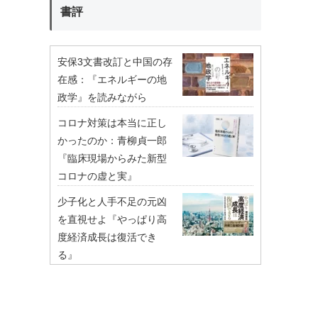
書評
安保3文書改訂と中国の存
在感：『エネルギーの地
政学』を読みながら
コロナ対策は本当に正し
かったのか：青柳貞一郎
『臨床現場からみた新型
コロナの虚と実』
少子化と人手不足の元凶
を直視せよ『やっぱり高
度経済成長は復活でき
る』