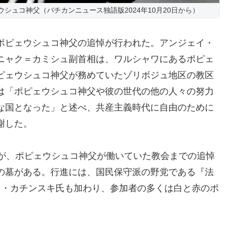
シュコ神父（バチカンニュース独語版2024年10月20日から）
ポピェウシュコ神父の追悼が行われた。アンジェイ・
ニャク＝カミシュ副首相は、ワルシャワにあるポピェ
ピェウシュコ神父が務めていたゾリボジュ地区の教区
は「ポピェウシュコ神父や彼の世代の他の人々の努力
な国となった」と述べ、共産主義時代に自由のために
謝した。
人が、ポピェウシュコ神父が働いていた教会までの追悼
の墓がある。行進には、国民保守派の野党である『法
フ・カチンスキ氏も加わり、参加者の多くは白と赤のポ
。