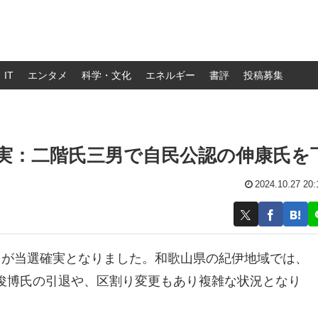
IT
エンタメ
科学・文化
エネルギー
書評
投稿募集
確実：二階氏三男で自民公認の伸康氏を
2024.10.27 20:
）が当選確実となりました。和歌山県の紀伊地域では、
俊博氏の引退や、区割り変更もあり複雑な状況となり