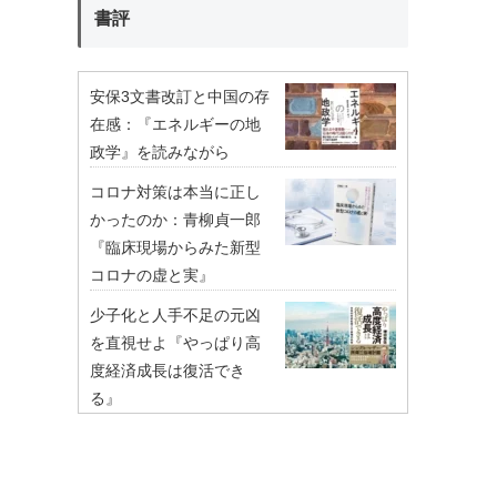
書評
安保3文書改訂と中国の存
在感：『エネルギーの地
政学』を読みながら
コロナ対策は本当に正し
かったのか：青柳貞一郎
『臨床現場からみた新型
コロナの虚と実』
少子化と人手不足の元凶
を直視せよ『やっぱり高
度経済成長は復活でき
る』