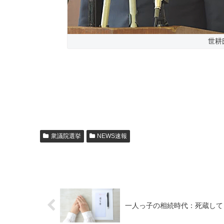
世耕
衆議院選挙
NEWS速報
一人っ子の相続時代：死蔵して