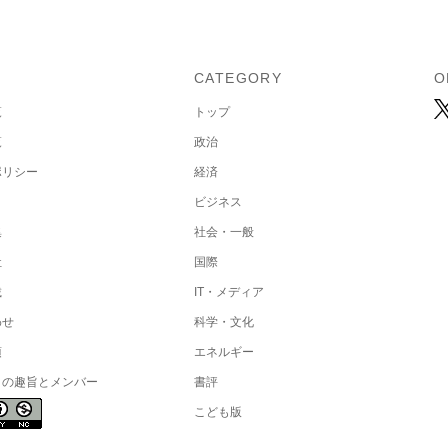
U
CATEGORY
O
覧
トップ
覧
政治
ポリシー
経済
ビジネス
集
社会・一般
社
国際
載
IT・メディア
わせ
科学・文化
項
エネルギー
トの趣旨とメンバー
書評
こども版