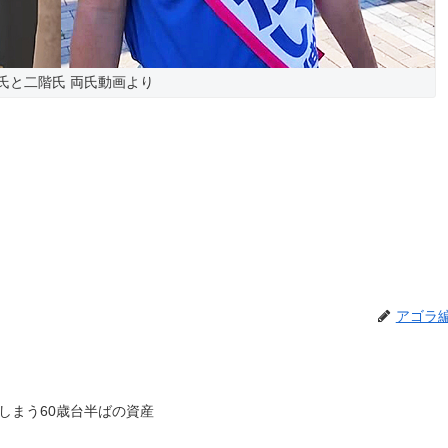
氏と二階氏 両氏動画より
アゴラ
しまう60歳台半ばの資産