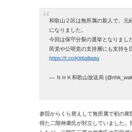
和歌山２区は無所属の新人で、元
になりました。
今回は保守分裂の選挙となりまし
民党や公明党の支持層にも支持を
https://t.co/Ktt6qlbqtq
— ＮＨＫ和歌山放送局 (@nhk_wak
参院からくら替えして無所属で初の衆
得た二階伸康氏が対立していました。