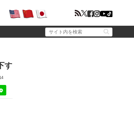
下す
14