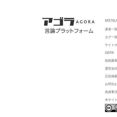
MEN
著者一
タグ一
サイト
GEPR
投稿募
運営会
広告掲
お問合
免責事
本サイ