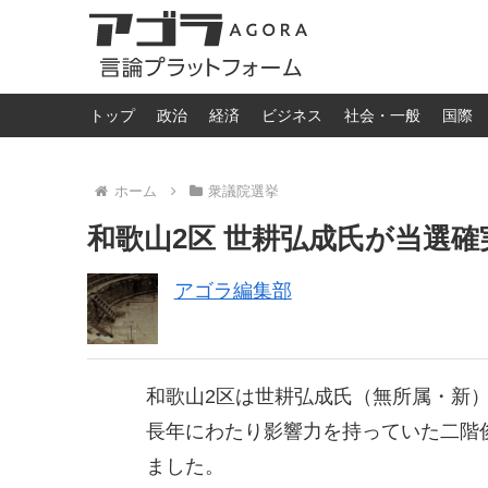
トップ
政治
経済
ビジネス
社会・一般
国際
ホーム
衆議院選挙
和歌山2区 世耕弘成氏が当選
アゴラ編集部
和歌山2区は世耕弘成氏（無所属・新
長年にわたり影響力を持っていた二階
ました。