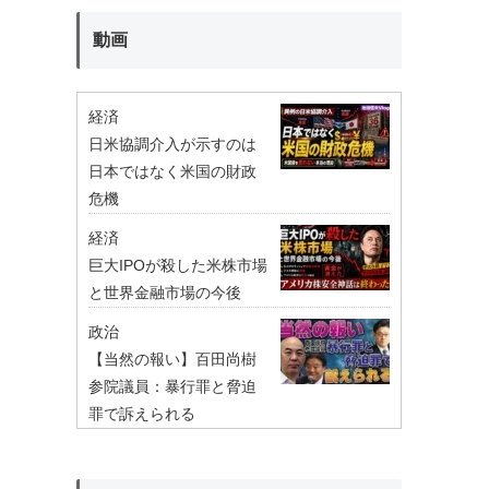
動画
経済
日米協調介入が示すのは
日本ではなく米国の財政
危機
経済
巨大IPOが殺した米株市場
と世界金融市場の今後
政治
【当然の報い】百田尚樹
参院議員：暴行罪と脅迫
罪で訴えられる