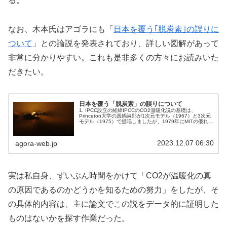
る。
なお、木本氏はアゴラにも「
日本を覆う｢脱炭素｣の誤りに
ついて
」との論説を発表されており、詳しい図解があって
非常に分かりやすい。これも是非多くの方々にお読みいた
だきたい。
日本を覆う「脱炭素」の誤りについて
1. IPCC設立の経緯IPCCのCO2温暖化説の基礎は、
Princeton大学の真鍋淑郎が1次元モデル（1967）と3次元
モデル（1975）で提唱しましたが、1979年にMITの優れた
気象学者R. Newell が理論的に否定しました。と...
2023.12.07 06:30
agora-web.jp
実は私自身、ずいぶん時間をかけて「CO2が温暖化の真
の原因であるのかどうかを知るための努力」をしたが、そ
の具体的内容は、主に論文でこの説をデータ的に証明した
ものはないかを探す作業だった。