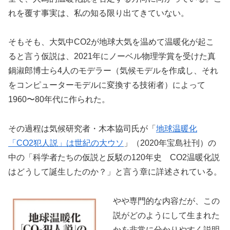
れを覆す事実は、私の知る限り出てきていない。
そもそも、大気中CO2が地球大気を温めて温暖化が起こ
ると言う仮説は、2021年にノーベル物理学賞を受けた真
鍋淑郎博士ら4人のモデラー（気候モデルを作成し、それ
をコンピューターモデルに変換する技術者）によって
1960〜80年代に作られた。
その過程は気候研究者・木本協司氏が「
地球温暖化
「CO2犯人説」は世紀の大ウソ
」（2020年宝島社刊）の
中の「科学者たちの仮説と反駁の120年史 CO2温暖化説
はどうして誕生したのか？」と言う章に詳述されている。
やや専門的な内容だが、この
説がどのようにして生まれた
かを非常に分かりやすく説明