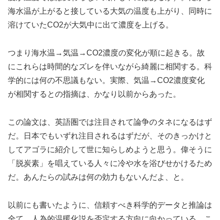
海水温が上がると接している大気の温度も上がり、同時に
溶けていたCO2が大気中に出て濃度を上げる。
つまり海水温→気温→CO2濃度の変化が順に起きる。故
にこれらは時間的なズレを伴いながら綺麗に相関する。科
学的には何の不思議もない。実際、気温→CO2濃度変化
が相関するとの指摘は、かなり以前からあった。
この論文は、英語圏では注目されて論争のタネになるはず
だ。日本でもいずれ注目されるはずだが、そのきっかけと
してアゴラに紹介して世に知らしめようと思う。偉そうに
「脱炭素」を唱えている人々に冷や水を浴びせかけるため
だ。あんたらの試みは何の効力もないんだよ、と。
以前にも書いたように、信頼すべき科学的データと推論は
全て、人為的温暖化説を否定する方向に向かっている。こ