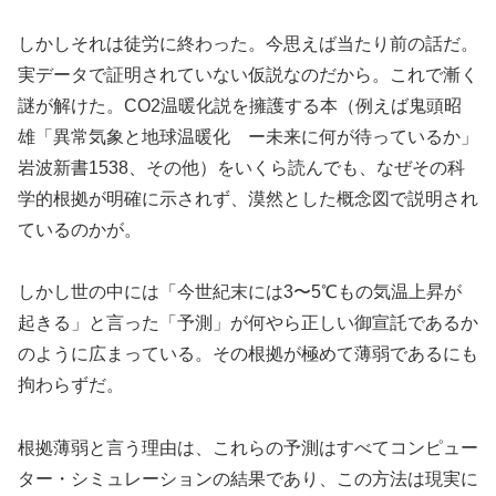
しかしそれは徒労に終わった。今思えば当たり前の話だ。
実データで証明されていない仮説なのだから。これで漸く
謎が解けた。CO2温暖化説を擁護する本（例えば鬼頭昭
雄「異常気象と地球温暖化 ー未来に何が待っているか」
岩波新書1538、その他）をいくら読んでも、なぜその科
学的根拠が明確に示されず、漠然とした概念図で説明され
ているのかが。
しかし世の中には「今世紀末には3〜5℃もの気温上昇が
起きる」と言った「予測」が何やら正しい御宣託であるか
のように広まっている。その根拠が極めて薄弱であるにも
拘わらずだ。
根拠薄弱と言う理由は、これらの予測はすべてコンピュー
ター・シミュレーションの結果であり、この方法は現実に