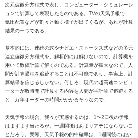
次元偏微分方程式で表し、コンピューター・シミュレーシ
ョンで計算して表現したものである。TVの天気予報で、
気圧配置などが刻々と動く様子が出てくるが、あれが計算
結果の一つである。
基本的には、連続の式やナビエ・ストークス式などの多元
連立偏微分方程式を、解析的には解けないので、計算機を
用いて数値計算で解くのである。計算量が膨大なので、人
間が計算過程を追跡することは不可能であり、事実上、計
算結果を信じるしかない。何しろ、現代の超高速コンピュ
ーターが数時間で計算する内容を人間が手計算で追跡する
と、万年オーダーの時間がかかるそうなので。
天気予報の場合、我々が実感するのは、1〜2日後の予報
はまずまず当たるが、一週間後はあまりアテにならないこ
とだろう。実際、天気予報の的中確率は、1週間後にはか