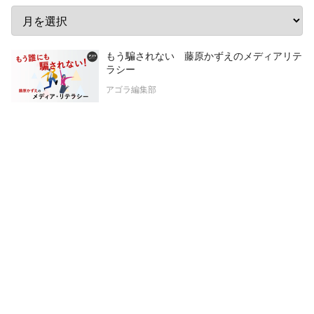
もう騙されない 藤原かずえのメディアリテ
ラシー
アゴラ編集部