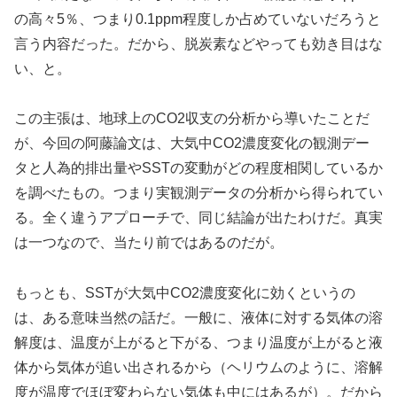
の高々5％、つまり0.1ppm程度しか占めていないだろうと
言う内容だった。だから、脱炭素などやっても効き目はな
い、と。
この主張は、地球上のCO2収支の分析から導いたことだ
が、今回の阿藤論文は、大気中CO2濃度変化の観測デー
タと人為的排出量やSSTの変動がどの程度相関しているか
を調べたもの。つまり実観測データの分析から得られてい
る。全く違うアプローチで、同じ結論が出たわけだ。真実
は一つなので、当たり前ではあるのだが。
もっとも、SSTが大気中CO2濃度変化に効くというの
は、ある意味当然の話だ。一般に、液体に対する気体の溶
解度は、温度が上がると下がる、つまり温度が上がると液
体から気体が追い出されるから（ヘリウムのように、溶解
度が温度でほぼ変わらない気体も中にはあるが）。だから