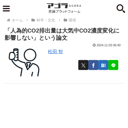
ホーム
科学・文化
環境
「人為的CO2排出量は大気中CO2濃度変化に
影響しない」という論文
2024.11.03 06:40
松田 智