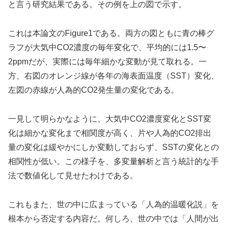
と言う研究結果である。その例を上の図で示す。
これは本論文のFigure1である。両方の図ともに青の棒グ
ラフが大気中CO2濃度の毎年変化で、平均的には1.5〜
2ppmだが、実際には毎年細かな変動が見て取れる。一
方、右図のオレンジ線が各年の海表面温度（SST）変化、
左図の赤線が人為的CO2発生量の変化である。
一見して明らかなように、大気中CO2濃度変化とSST変
化は細かな変化まで相関度が高く、片や人為的CO2排出
量の変化は緩やかにしか変動しておらず、SSTの変化との
相関性が低い。この様子を、多変量解析と言う統計的な手
法で数値化して見せたわけである。
これもまた、世の中に広まっている「人為的温暖化説」を
根本から否定する内容だ。何しろ、世の中では「人間が出