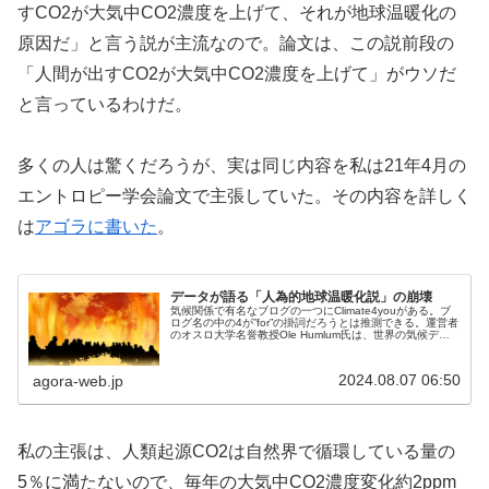
すCO2が大気中CO2濃度を上げて、それが地球温暖化の
原因だ」と言う説が主流なので。論文は、この説前段の
「人間が出すCO2が大気中CO2濃度を上げて」がウソだ
と言っているわけだ。
多くの人は驚くだろうが、実は同じ内容を私は21年4月の
エントロピー学会論文で主張していた。その内容を詳しく
は
アゴラに書いた
。
データが語る「人為的地球温暖化説」の崩壊
気候関係で有名なブログの一つにClimate4youがある。ブ
ログ名の中の4が”for”の掛詞だろうとは推測できる。運営者
のオスロ大学名誉教授Ole Humlum氏は、世界の気候デー
タを収集し整理して世に提供し続けている。内容は海洋と
大気の...
2024.08.07 06:50
agora-web.jp
私の主張は、人類起源CO2は自然界で循環している量の
5％に満たないので、毎年の大気中CO2濃度変化約2ppm