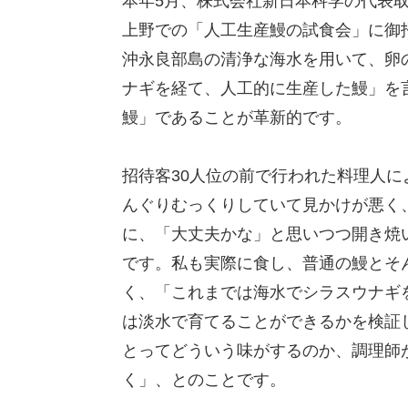
本年5月、株式会社新日本科学の代表
上野での「人工生産鰻の試食会」に御
沖永良部島の清浄な海水を用いて、卵
ナギを経て、人工的に生産した鰻」を
鰻」であることが革新的です。
招待客30人位の前で行われた料理人
んぐりむっくりしていて見かけが悪く
に、「大丈夫かな」と思いつつ開き焼
です。私も実際に食し、普通の鰻とそ
く、「これまでは海水でシラスウナギ
は淡水で育てることができるかを検証
とってどういう味がするのか、調理師
く」、とのことです。