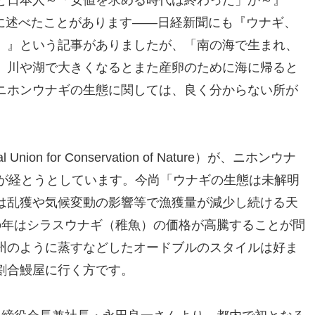
ように述べたことがあります――日経新聞にも『ウナギ、
」』という記事がありましたが、「南の海で生まれ、
、川や湖で大きくなるとまた産卵のために海に帰ると
ニホンウナギの生態に関しては、良く分からない所が
nion for Conservation of Nature）が、ニホンウナ
半が経とうとしています。今尚「ウナギの生態は未解明
は乱獲や気候変動の影響等で漁獲量が減少し続ける天
の年はシラスウナギ（稚魚）の価格が高騰することが問
州のように蒸すなどしたオードブルのスタイルは好ま
割合鰻屋に行く方です。