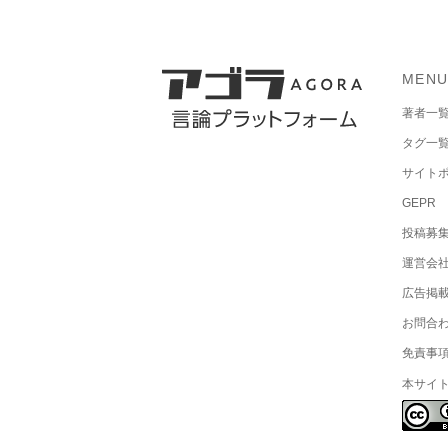
MEN
著者一
タグ一
サイト
GEPR
投稿募
運営会
広告掲
お問合
免責事
本サイ