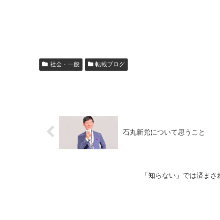
社会・一般
転載ブログ
石丸新党について思うこと
「知らない」では済まさ