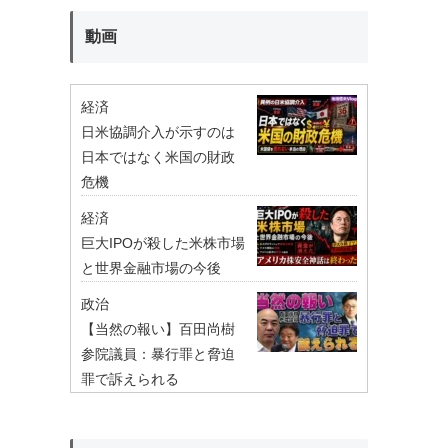
動画
経済
日米協調介入が示すのは
日本ではなく米国の財政
危機
経済
巨大IPOが殺した米株市場
と世界金融市場の今後
政治
【当然の報い】百田尚樹
参院議員：暴行罪と脅迫
罪で訴えられる