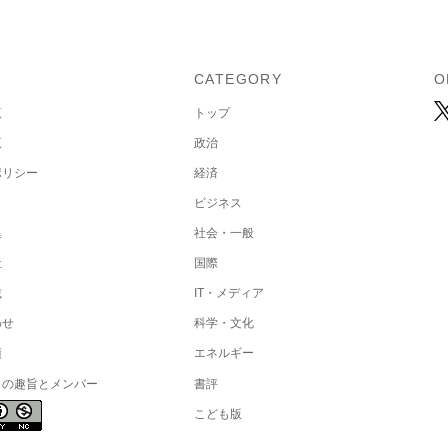
U
CATEGORY
O
覧
トップ
覧
政治
ポリシー
経済
ビジネス
集
社会・一般
社
国際
載
IT・メディア
わせ
科学・文化
項
エネルギー
トの趣旨とメンバー
書評
こども版