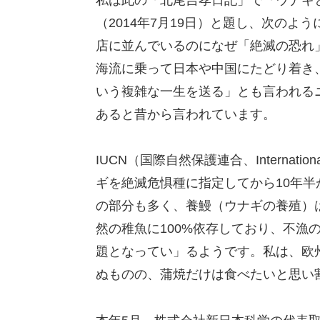
（2014年7月19日）と題し、次の
店に並んでいるのになぜ「絶滅の恐れ
海流に乗って日本や中国にたどり着き
いう複雑な一生を送る」とも言われる
あると昔から言われています。
IUCN（国際自然保護連合、International U
ギを絶滅危惧種に指定してから10年
の部分も多く、養鰻（ウナギの養殖）
然の稚魚に100%依存しており、不漁
題となってい」るようです。私は、欧
ぬものの、蒲焼だけは食べたいと思い