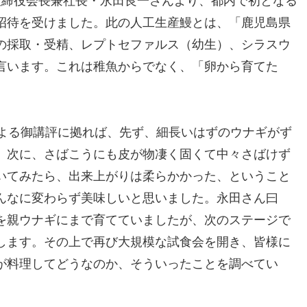
取締役会長兼社長・永田良一さんより、都内で初となる
招待を受けました。此の人工生産鰻とは、「鹿児島県
の採取・受精、レプトセファルス（幼生）、シラスウ
言います。これは稚魚からでなく、「卵から育てた
による御講評に拠れば、先ず、細長いはずのウナギがず
、次に、さばこうにも皮が物凄く固くて中々さばけず
いてみたら、出来上がりは柔らかかった、ということ
んなに変わらず美味しいと思いました。永田さん曰
を親ウナギにまで育てていましたが、次のステージで
します。その上で再び大規模な試食会を開き、皆様に
が料理してどうなのか、そういったことを調べてい