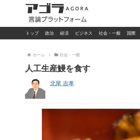
トップ
政治
経済
ビジネス
社会・一般
国際
ホーム
社会・一般
人工生産鰻を食す
北尾 吉孝