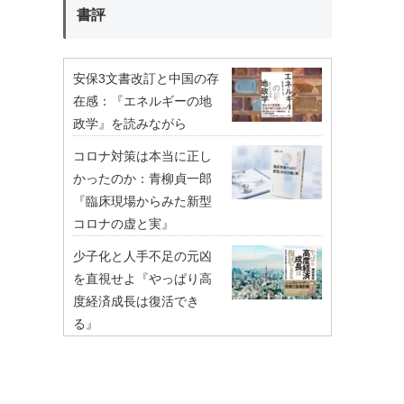
書評
安保3文書改訂と中国の存
在感：『エネルギーの地
政学』を読みながら
コロナ対策は本当に正し
かったのか：青柳貞一郎
『臨床現場からみた新型
コロナの虚と実』
少子化と人手不足の元凶
を直視せよ『やっぱり高
度経済成長は復活でき
る』