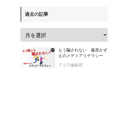
過去の記事
もう騙されない 藤原かず
えのメディアリテラシー
アゴラ編集部