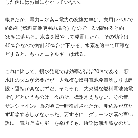
した例にはお目にかかっていない。
概算だが、電力→水素→電力の変換効率は、実用レベルで
約6割（燃料電池使用の場合）なので、2段階経ると約
36％に落ちる。水素を燃やして発電したら、その効率は
40％台なので総計20％台に下がる。水素を途中で圧縮な
どすると、もっとエネルギーは減る。
これに比して、揚水発電では効率がほぼ70％である。貯
水用のダムが必要だが、大規模な燃料電池発電所よりは建
設・運転が楽なはずだ。そもそも、大規模な燃料電池発電
所などというものは、今の所、構想さえもない。その昔、
サンシャイン計画の頃に一時検討されたが、見込みが立た
ず断念するしかなかった。要するに、グリーン水素の言い
訳に「電力貯蔵可能」を挙げても、所詮は無理筋なのだ。