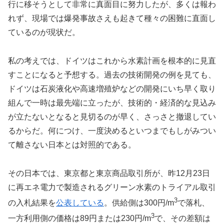
行に移そうとして非常に真面目に努力したが、多くは報わ
れず、現場では爆発事故さえも起きて種々の困難に直面し
ているのが現状だ。
私の考えでは、ドイツはこれから水素計画を根本的に見直
すことになると予想する。過去の技術開発の例を見ても、
ドイツは石炭液化や高速増殖炉などの開発にいち早く取り
組んで一時は最先端に立ったが、技術的・経済的な見込み
が立たないとなると見切るのが早く、さっさと撤退してい
るからだ。何につけ、一度決めるといつまでもしがみつい
て離さない日本とは対照的である。
その日本では、東京都と東京商品取引所が、昨12月23日
に再エネ電力で製造されるグリーン水素のトライアル取引
3
の入札結果を
公表している
。供給側は300円/m
で落札、
3
一方利用側の価格は89円または230円/m
で、その差額は