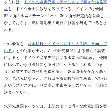
さらには、
ドイツの水素充填ステーションで起きた爆発事
故
も、ドイツ全土に波紋を広げている。ドイツでは全国
82ヶ所の水素ステーション中、36ヶ所が限定的な営業し
かしておらず、燃料電池車の走行に影響を与えているとさ
れる。
つい最近も「
水素移行：ドイツは高価な大失敗に直面して
いる
」との記事が出た。7つの研究機関による最近の調査
によると、ドイツの産業界における水素への転換は、他国
に比べてかなり高価になる可能性があるとされる。つま
り、産業界で水素利用を進めると、製造原価がかなり高く
つく見込みになると。これはある意味当然である。安い石
炭や天然ガスの代わりに高い水素を使うのだから、不利に
決まっている。
水素先進国ドイツでは、上記のように様々な水素計画を実