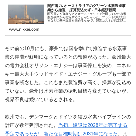
関西電力､オーストラリアのグリーン水素製造事
業から撤退 採算見込めず - 日本経済新聞
関西電力が丸紅などとオーストラリアで計画していた水素
製造事業から撤退することが分かった。プラントや収支計
画などの基本設計を詰めるなかで、製造コストが想定以上
に高く、採算に合わないと判断した。関電は二酸化炭素
（CO2）を排出しない水素発電の事...
www.nikkei.com
その前の10月にも、豪州では国を挙げて推進する水素事
業の停滞が鮮明になっているとの報道があった。豪州最大
の電力会社オリジン・エナジーは事業停止を決め、エネル
ギー最大大手ウッドサイド・エナジー・グループも一部で
事業を断念した。これもまた製造費が高く、採算が見込め
ていない。豪州は水素産業の振興目標を変えていないが、
視界不良は続いているとされる。
欧州でも、デンマークとドイツを結ぶ水素パイプラインの
計画が数年延期された。
当初、建設は2028年に完了する
予定であったが、新たな目標時期は2031年になった
。ま