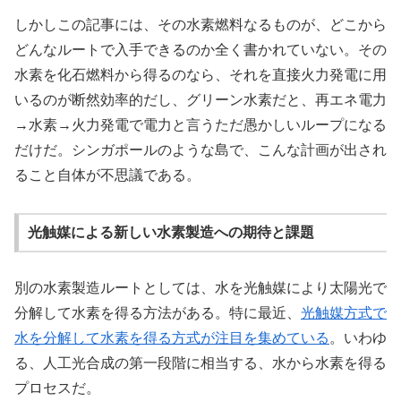
しかしこの記事には、その水素燃料なるものが、どこから
どんなルートで入手できるのか全く書かれていない。その
水素を化石燃料から得るのなら、それを直接火力発電に用
いるのが断然効率的だし、グリーン水素だと、再エネ電力
→水素→火力発電で電力と言うただ愚かしいループになる
だけだ。シンガポールのような島で、こんな計画が出され
ること自体が不思議である。
光触媒による新しい水素製造への期待と課題
別の水素製造ルートとしては、水を光触媒により太陽光で
分解して水素を得る方法がある。特に最近、
光触媒方式で
水を分解して水素を得る方式が注目を集めている
。いわゆ
る、人工光合成の第一段階に相当する、水から水素を得る
プロセスだ。