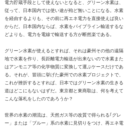
電力貯蔵手段として使えないとなると、グリーン水素は、
従って、日本国内では使い途が殆ど無いことになる。水素
を経由するよりも、その前に再エネ電力を直接使えば良い
からだ。日本国内ならば、水素をパイプライン輸送するな
どよりも、電力を電線で輸送する方が断然楽である。
グリーン水素が使えるとすれば、それは豪州その他の遠隔
地で水素を作り、長距離電力輸送が出来ないので水素また
はアンモニア等の化学物質に変換して運ぶケースだけであ
る。それが、冒頭に挙げた豪州での水素プロジェクトで、
これが挫折するとすれば、日本ではグリーン水素の生きる
道はどこにもないはずだ。東京都と東商取は、何を考えて
こんな落札をしたのであろうか？
世界の水素の潮流は、天然ガス等の改質で得られる｢グレ
ー」または「ブルー」系の水素に見切りをつけ、再エネ電