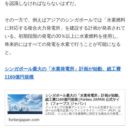
を認識しなければならないはずだ。
その一方で、例えばアジアのシンガポールでは「水素燃料
に対応する複合火力発電所」を建設する計画が発表されて
いる。初期段階の発電の30％以上に水素燃料を使用し、
将来的にはすべての発電を水素で行うことが可能になる
と。
シンガポール最大の「水素発電所」計画が始動、総工費
1160億円規模
シンガポール最大の「水素発電所」計画が始動、
総工費1160億円規模 | Forbes JAPAN 公式サイ
ト（フォーブス ジャパン）
インドネシアの富豪アントニー・サリムが支援するシンガ
ポールの電力企業パシフィックライト・パワー（PLP）は
1月3日、ジュロン島で水素燃料に対応する複合火力発電所
を建設・所有・運営するための契約をシンガポールエネル
forbesjapan.com
ギー市場監督庁（EMA）から...