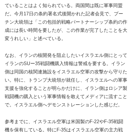
ていることはよく知られている。両国間は既に軍事同盟
だ。今月17日の条約署名式後開かれた記者会見で、プー
チン大統領は「この包括的戦略パートナーシップ条約の作
成には長い時間を要したが、この作業が完了したことを大
変うれしい」と述べている。
なお、イランの核開発を阻止したいイスラエル側にとって
イランのSUー35戦闘機購入情報は警戒を要する。イラン
側は同国の核関連施設をイスラエル空軍の攻撃から守りた
い。特に、トランプ大統領が就任し、イスラエルへの軍事
支援を強化することが明らかだけに、イラン側はロシア製
戦闘機の購入という軍事情報を敢えてメディアに流すこと
で。イスラエル側へデモンストレーションした感じだ。
参考までに、イスラエル空軍は米国製のF-22やF-35戦闘
機を保有している。特にF-35はイスラエル空軍の主力戦