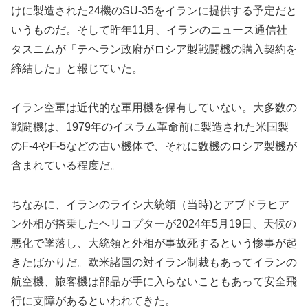
けに製造された24機のSU-35をイランに提供する予定だと
いうものだ。そして昨年11月、イランのニュース通信社
タスニムが「テヘラン政府がロシア製戦闘機の購入契約を
締結した」と報じていた。
イラン空軍は近代的な軍用機を保有していない。大多数の
戦闘機は、1979年のイスラム革命前に製造された米国製
のF-4やF-5などの古い機体で、それに数機のロシア製機が
含まれている程度だ。
ちなみに、イランのライシ大統領（当時)とアブドラヒア
ン外相が搭乗したヘリコプターが2024年5月19日、天候の
悪化で墜落し、大統領と外相が事故死するという惨事が起
きたばかりだ。欧米諸国の対イラン制裁もあってイランの
航空機、旅客機は部品が手に入らないこともあって安全飛
行に支障があるといわれてきた。