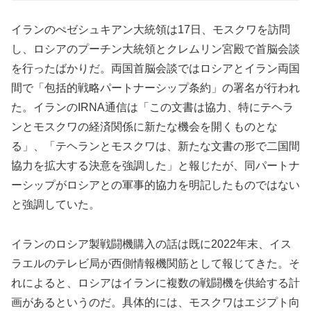
イランのぺゼシュキアン大統領は17日、モスクワを訪問
し、ロシアのプーチン大統領とクレムリン宮殿で首脳会談
を行ったばかりだ。両国首脳会談ではロシアとイラン両国
間で「包括的戦略パートナーシップ条約」の署名が行われ
た。イランのIRNA通信は「この文書は協力、特にテヘラ
ンとモスクワの経済関係に新たな機会を開くものとな
る」、「テヘランとモスクワは、新たな文書の形で二国間
協力を拡大する決意を強調した」と報じたが、同パートナ
ーシップがロシアとの軍事的協力を明記したものではない
と強調していた。
イランのロシア製戦闘機購入の話は既に2022年末、イス
ラエルのテレビ局が西側情報機関筋として報じてきた。そ
れによると、ロシアはイランに複数の戦闘機を供給する計
画があるというのだ。具体的には、モスクワはエジプト向