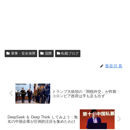
軍事・安全保障
国際
転載ブログ
長谷川 良
トランプ大統領の「関税外交」が炸裂：
コロンビア政府は手も足も出ず
DeepSeek を Deep Think してみよう：無
名の中国企業が圧倒的注目を集めたわけ