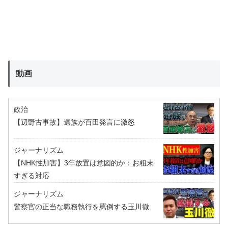
動画
政治
【辺野古事故】遺族が百田発言に激怒
ジャーナリズム
【NHK性加害】3年放置は意図的か：お粗末
すぎる対応
ジャーナリズム
警察官の正当な職務執行を罵倒する玉川徹