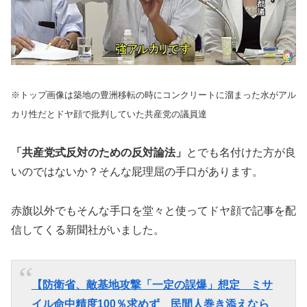
※トップ画像は築地の豊洲移転の時にコンクリートに溜まった水がアル
カリ性だとドヤ顔で批判していた共産党の議員達
「共産党式反対のための反対論法」
とでも名付けた方が良
いのではないか？そんな屁理屈の手口があります。
赤旗以外でもそんな手口を堂々と使ってドヤ顔で記事を配
信してくる新聞社がいました。
【防衛省、敵基地攻撃「一定の誤爆」想定 ミサ
イル命中精度100％求めず 民間人巻き添えなら