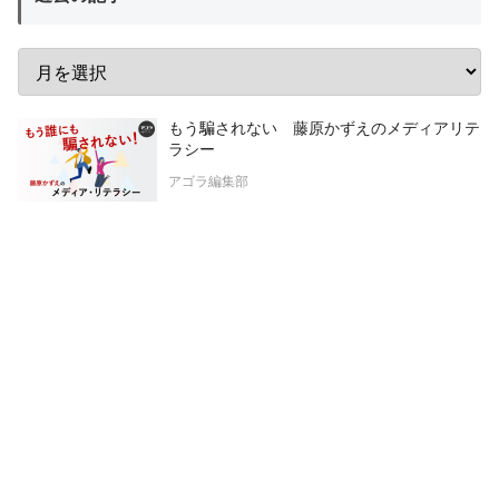
もう騙されない 藤原かずえのメディアリテ
ラシー
アゴラ編集部