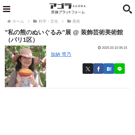
ホーム
科学・文化
美術
”私の熊のぬいぐるみ”展 @ 装飾芸術美術館
（パリ1区）
2025.03.10 06:15
加納 雪乃