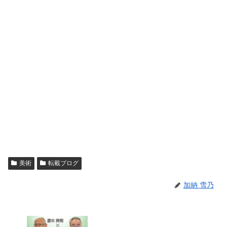
美術
転載ブログ
加納 雪乃