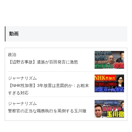
動画
政治
【辺野古事故】遺族が百田発言に激怒
ジャーナリズム
【NHK性加害】3年放置は意図的か：お粗末
すぎる対応
ジャーナリズム
警察官の正当な職務執行を罵倒する玉川徹