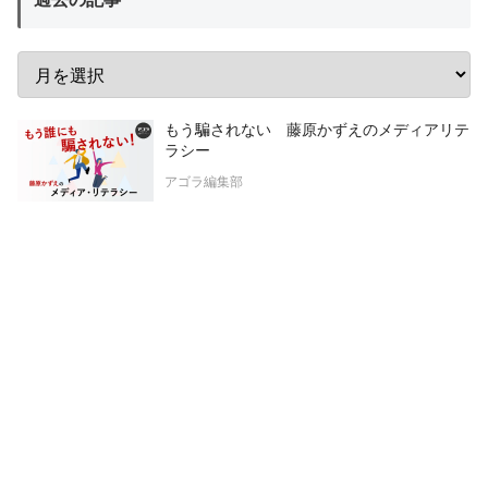
もう騙されない 藤原かずえのメディアリテ
ラシー
アゴラ編集部