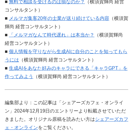
■
無料で相談を受けるのは損なのか？
（横須賀輝尚 経営
コンサルタント）
■
メルマガ集客20年の士業が送り続けている内容
（横須賀
輝尚 経営コンサルタント）
■
「メルマガなんて時代遅れ」は本当か？
（横須賀輝尚
経営コンサルタント）
■
個人情報を守りながら生成AIに自分のことを知ってもら
うには
（横須賀輝尚 経営コンサルタント）
■
生成AIをあなた好みのキャラにできる「キャラGPT」を
作ってみよう
（横須賀輝尚 経営コンサルタント）
編集部より：この記事は「シェアーズカフェ・オンライ
ン」2024年12月19日のエントリーより転載させていただ
きました。オリジナル原稿を読みたい方は
シェアーズカフ
ェ・オンライン
をご覧ください。