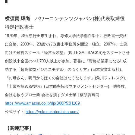
■
横須賀 輝尚
パワーコンテンツジャパン(株)代表取締役
特定行政書士
1979年、埼玉県行田市生まれ。専修大学法学部在学中に行政書士資格
に合格。2003年、23歳で行政書士事務所を開設・独立。2007年、士業
向けの経営スクール『経営天才塾』(現:LEGAL BACKS)をスタートさせ
創設以来全国のべ1,700人以上が参加。著書に『資格起業家になる! 成
功する「超高収益ビジネスモデル」のつくり方』(日本実業出版社)、
『お母さん、明日からぼくの会社はなくなります』(角川フォレスタ)、
『士業を極める技術』(日本能率協会マネジメントセンター)、他多数。
会社を救うプロ士業 会社を潰すダメ士業 | 横須賀輝尚
https://www.amazon.co.jp/dp/B08P53H1C9
公式サイト
https://yokosukateruhisa.com/
【関連記事】