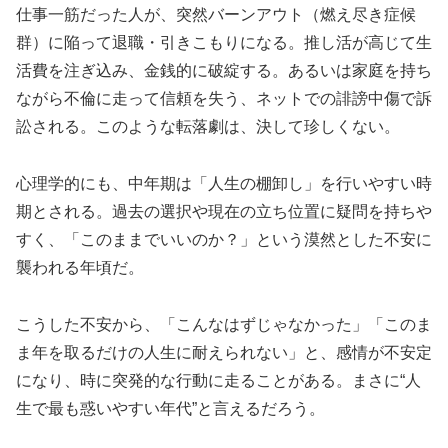
仕事一筋だった人が、突然バーンアウト（燃え尽き症候
群）に陥って退職・引きこもりになる。推し活が高じて生
活費を注ぎ込み、金銭的に破綻する。あるいは家庭を持ち
ながら不倫に走って信頼を失う、ネットでの誹謗中傷で訴
訟される。このような転落劇は、決して珍しくない。
心理学的にも、中年期は「人生の棚卸し」を行いやすい時
期とされる。過去の選択や現在の立ち位置に疑問を持ちや
すく、「このままでいいのか？」という漠然とした不安に
襲われる年頃だ。
こうした不安から、「こんなはずじゃなかった」「このま
ま年を取るだけの人生に耐えられない」と、感情が不安定
になり、時に突発的な行動に走ることがある。まさに“人
生で最も惑いやすい年代”と言えるだろう。