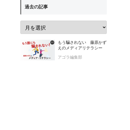
過去の記事
もう騙されない 藤原かず
えのメディアリテラシー
アゴラ編集部