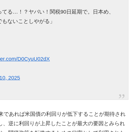
ってる…！？ヤバい！関税90日延期で。日本め、
でもないことしやがる」
」
itter.com/D0CyuU02dX
 10, 2025
本来であれば米国債の利回りが低下することが期待され
し、逆に利回りが上昇したことが最大の要因とみられ