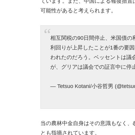
ています。また、中国による報復措置
可能性があると考えられます。
相互関税の90日間停止、米国債
利回りが上昇したことが1番の要
われたのだろう。ベッセントは議
が、グリアは議会での証言中に停
— Tetsuo Kotani/小谷哲男 (@tetsuo
当の農林中金自身はその意識もなく、
とも指摘されています。