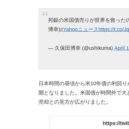
邦銀の米国債売りが世界を救った
博幸)
#Yahooニュース
https://t.co/J
— 久保田博幸 (@ushikuma)
April 
日本時間の昼頃から米10年債の利回
開となりました。米国債が時間外で大
売却との見方が広がりました。
https://tw