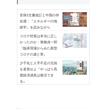
安保3文書改訂と中国の存
在感：『エネルギーの地
政学』を読みながら
コロナ対策は本当に正し
かったのか：青柳貞一郎
『臨床現場からみた新型
コロナの虚と実』
少子化と人手不足の元凶
を直視せよ『やっぱり高
度経済成長は復活でき
る』