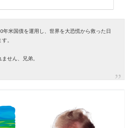
10年米国債を運用し、世界を大恐慌から救った日
ます。
れません、兄弟。