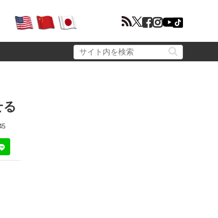
せる
45