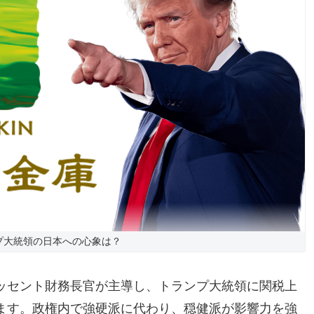
プ大統領の日本への心象は？
ッセント財務長官が主導し、トランプ大統領に関税上
ます。政権内で強硬派に代わり、穏健派が影響力を強