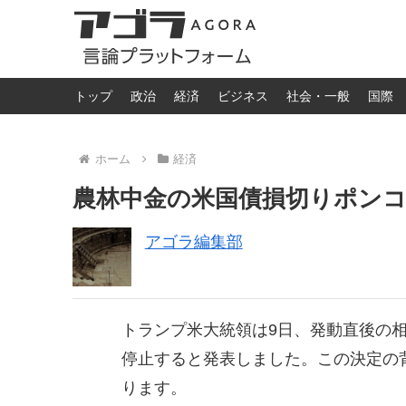
トップ
政治
経済
ビジネス
社会・一般
国際
ホーム
経済
農林中金の米国債損切りポン
アゴラ編集部
トランプ米大統領は9日、発動直後の相
停止すると発表しました。この決定の
ります。