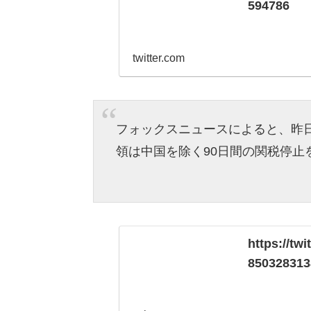
594786
twitter.com
フォックスニュースによると、昨
領は中国を除く90日間の関税停止
https://tw
850328313