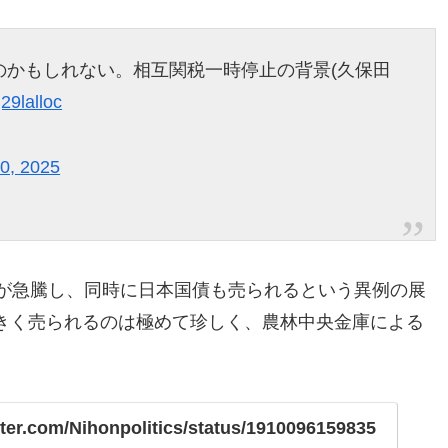
のかもしれない。相互関税一時停止の背景(久保田
q29lalloc
10, 2025
りが急騰し、同時に日本国債も売られるという異例の展
きく売られるのは極めて珍しく、農林中央金庫による
itter.com/Nihonpolitics/status/1910096159835