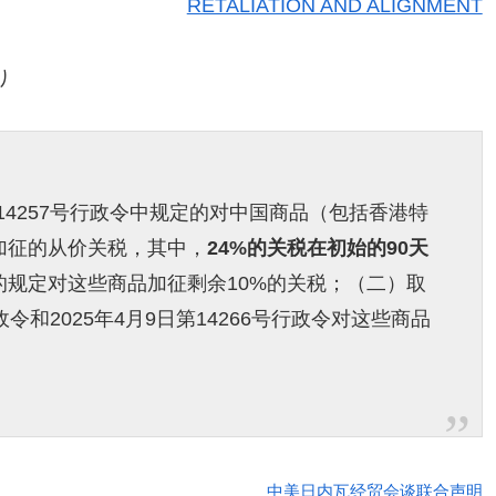
RETALIATION AND ALIGNMENT
り
第14257号行政令中规定的对中国商品（包括香港特
加征的从价关税，其中，
24%的关税在初始的90天
规定对这些商品加征剩余10%的关税；（二）取
行政令和2025年4月9日第14266号行政令对这些商品
中美日内瓦经贸会谈联合声明