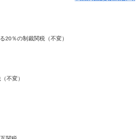
る20％の制裁関税（不変）
税（不変）
相互関税