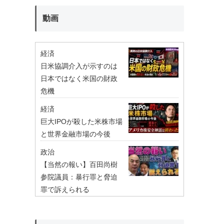
動画
経済
日米協調介入が示すのは
日本ではなく米国の財政
危機
経済
巨大IPOが殺した米株市場
と世界金融市場の今後
政治
【当然の報い】百田尚樹
参院議員：暴行罪と脅迫
罪で訴えられる