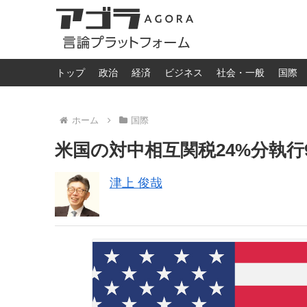
トップ
政治
経済
ビジネス
社会・一般
国際
ホーム
国際
米国の対中相互関税24%分執
津上 俊哉