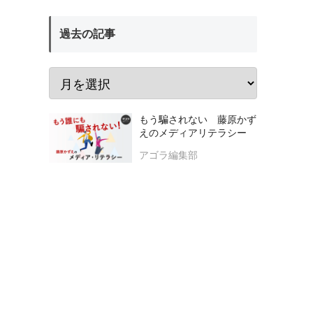
過去の記事
もう騙されない 藤原かず
えのメディアリテラシー
アゴラ編集部