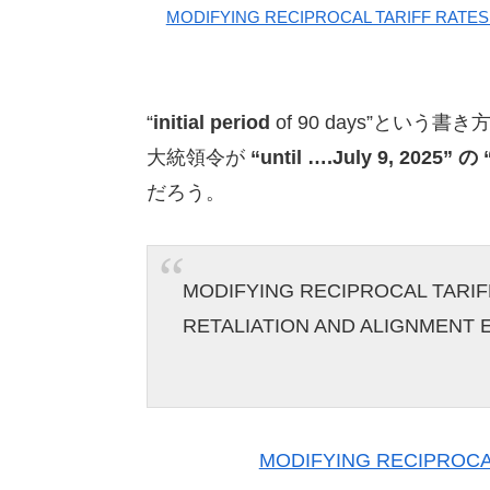
MODIFYING RECIPROCAL TARIFF RATES
“
initial period
of 90 days”とい
大統領令が
“until ….July 9, 2025” の 
だろう。
MODIFYING RECIPROCAL TARIF
RETALIATION AND ALIGNMENT Ex
MODIFYING RECIPROCA