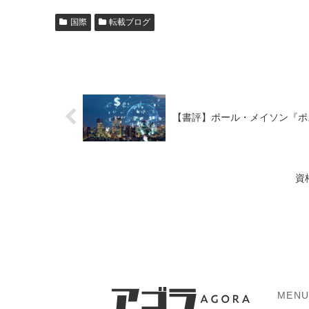
国際
転載ブログ
【書評】ポール・メイソン『ポ
資
MEN