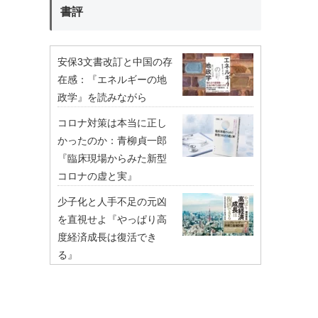
書評
安保3文書改訂と中国の存
在感：『エネルギーの地
政学』を読みながら
コロナ対策は本当に正し
かったのか：青柳貞一郎
『臨床現場からみた新型
コロナの虚と実』
少子化と人手不足の元凶
を直視せよ『やっぱり高
度経済成長は復活でき
る』