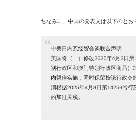
ちなみに、中国の発表文は以下のとお
中美日内瓦经贸会谈联合声明
美国将（一）修改2025年4月2日
别行政区和澳门特别行政区商品）
内
暂停实施，同时保留按该行政令的
消根据2025年4月8日第14259号
的加征关税。